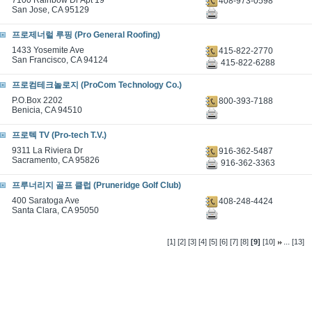
7100 Rainbow Dr Apt 19
408-973-0598
San Jose, CA 95129
프로제너럴 루핑 (Pro General Roofing)
1433 Yosemite Ave
415-822-2770
San Francisco, CA 94124
415-822-6288
프로컴테크놀로지 (ProCom Technology Co.)
P.O.Box 2202
800-393-7188
Benicia, CA 94510
프로텍 TV (Pro-tech T.V.)
9311 La Riviera Dr
916-362-5487
Sacramento, CA 95826
916-362-3363
프루너리지 골프 클럽 (Pruneridge Golf Club)
400 Saratoga Ave
408-248-4424
Santa Clara, CA 95050
...
[1]
[2]
[3]
[4]
[5]
[6]
[7]
[8]
[9]
[10]
[13]