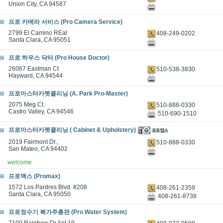
Union City, CA 94587
프로 카메라 서비스 (Pro Camera Service)
2799 El Camino REal
408-249-0202
Santa Clara, CA 95051
프로 하우스 닥터 (Pro House Doctor)
26067 Eastman Ct
510-538-3830
Hayward, CA 94544
프로마스터카펫클리닝 (A. Park Pro-Master)
2075 Meg Ct.
510-888-0330
Castro Valley, CA 94546
510-690-1510
프로마스터카펫클리닝 ( Cabinet & Upholstery)
2019 Fairmont Dr.,
510-888-0330
San Mateo, CA 94402
welcome
프로맥스 (Promax)
1572 Los Pardres Blvd. #208
408-261-2359
Santa Clara, CA 95050
408-261-8738
프로정수기 북가주총판 (Pro Water System)