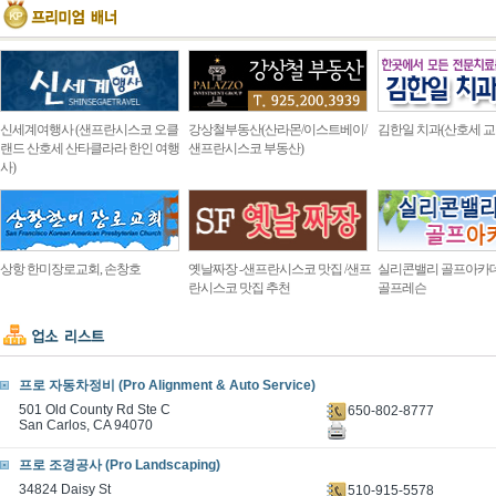
신세계여행사 (샌프란시스코 오클
강상철부동산(산라몬/이스트베이/
김한일 치과(산호세 교
랜드 산호세 산타클라라 한인 여행
샌프란시스코 부동산)
사)
상항 한미장로교회, 손창호
옛날짜장 -샌프란시스코 맛집 /샌프
실리콘밸리 골프아카
란시스코 맛집 추천
골프레슨
프로 자동차정비 (Pro Alignment & Auto Service)
501 Old County Rd Ste C
650-802-8777
San Carlos, CA 94070
프로 조경공사 (Pro Landscaping)
34824 Daisy St
510-915-5578