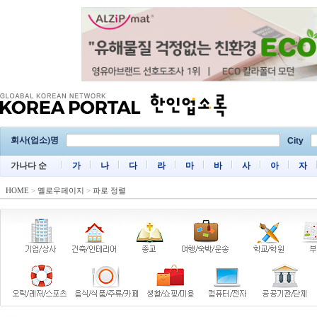
회사(업소)명
City
가나다 순
가
나
다
라
마
바
사
아
자
HOME
>
옐로우페이지
>
파로 정렬