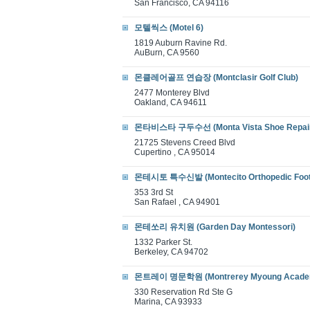
San Francisco, CA 94116
모텔씩스 (Motel 6)
1819 Auburn Ravine Rd.
AuBurn, CA 9560
몬클레어골프 연습장 (Montclasir Golf Club)
2477 Monterey Blvd
Oakland, CA 94611
몬타비스타 구두수선 (Monta Vista Shoe Repai
21725 Stevens Creed Blvd
Cupertino , CA 95014
몬테시토 특수신발 (Montecito Orthopedic Foot
353 3rd St
San Rafael , CA 94901
몬테쏘리 유치원 (Garden Day Montessori)
1332 Parker St.
Berkeley, CA 94702
몬트레이 명문학원 (Montrerey Myoung Acade
330 Reservation Rd Ste G
Marina, CA 93933