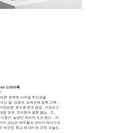
ave 드라마톡
기
 데몬' 완벽한 비주얼 주인공들
 뜨는 달’ 김영대, 표예진에 깜짝 고백...
거란전쟁’ 최수종 본격 등장...거란군 2...
대첩' 로운, 조이현과 결혼 결심…'3...
' 이청아, 남궁민 데리러 조선 왔다…극...
여자 강남순' 배우들의 굿바이 메시지 & ...
·박규영, 학교 밖 데이트 포착 '오늘도 ...