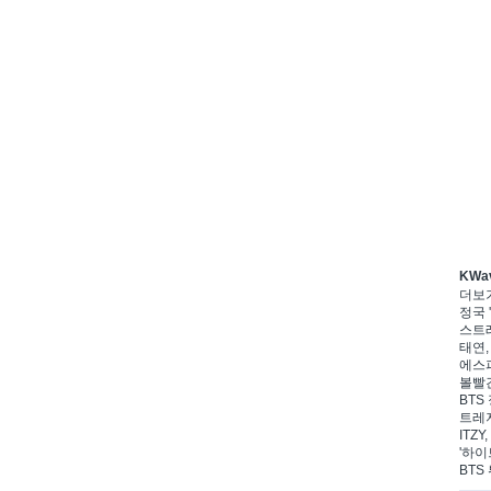
KWa
더보
정국 '
스트레
태연,
에스파
볼빨간
BTS 
트레저
ITZ
'하이
BTS