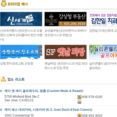
신세계여행사 (샌프란시스코 오클
강상철부동산(산라몬/이스트베이/
김한일 치과(산호세 교
랜드 산호세 산타클라라 한인 여행
샌프란시스코 부동산)
사)
상항 한미장로교회, 손창호
옛날짜장 -샌프란시스코 맛집 /샌프
실리콘밸리 골프아카
란시스코 맛집 추천
골프레슨
케이 앤 제이 골프채수리, 맞춤 (Custom Made & Repair)
5759 Winfield Blvd Ste C
408-578-4100
San Jose, CA 95123
케이 에스 대쉬카바, 시트카바 (K.S. Auto Dash &Seat Covers)
1041 Commercial St
408-453-3020