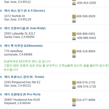
San Jose, CA 95112
408-453-3350
케이 에스 전기 (K & S Electric)
1072 Norfolk Dr
408-568-0928
San Jose, CA 95129
케이 오토바디숍 (K Auto Body)
2555 Lafayette St. #117
408-986-0401
Santa Clara, CA 95050
408-986-0403
케이 투 리무진 (k2limousine)
770 sweetbay
408-316-8904
sunnyvale, CA 94086
안녕하세요 k2리무진 앤디 김 입니다
그동안 많은 성원과 깊은 관심 을 보여주신 고객님들께 감사의 글을 올리며 앞으로도
속드립니다
케이 트로닉스 전자 (K- Tronix)
2283 Ringwood Ave Ste E2
408-576-1732
San Jose, CA 95131
408-576-1735
케이 프로테크 (K Pro-Tech)
30997 Huntwood Ave #105
510-477-8996
Hayward, CA 94544