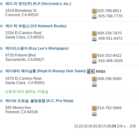
케이 피 전자(주) (K.P. Electronics, Inc.)
1819 Broadway St
925-798-8811
Concord, CA 94520
925-798-7770
케이 허 부동산 (US Network Realty)
3334 EI Camino Real
408-230-7870
Santa Clara, CA 95051
408-551-0472
케이리스융자 (Kay Lee's Mortgages)
9735 Folsom Blvd
916-202-8422
Sacramento, CA 95827
916-368-2639
케이뷰티 헤어살롱 (Repit K-Beauty Hair Salon)
3470 El Camino Real
408-296-5000
Santa Clara , CA 95051
산호세 머리 잘하는 미용실
케이씨 프로숍, 볼링용품 (K.C. Pro Shop)
585 Mowry Ave
510-792-5968
Fremont, CA 94536
...
[1]
[2]
[3]
[4]
[5]
[6]
[7]
[8]
[9]
[10]
[19]