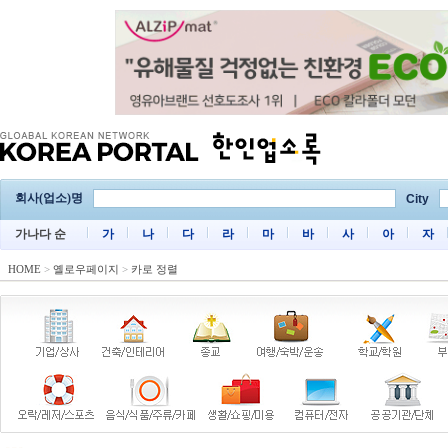
회사(업소)명
City
가나다 순
가
나
다
라
마
바
사
아
자
HOME
>
옐로우페이지
>
카로 정렬