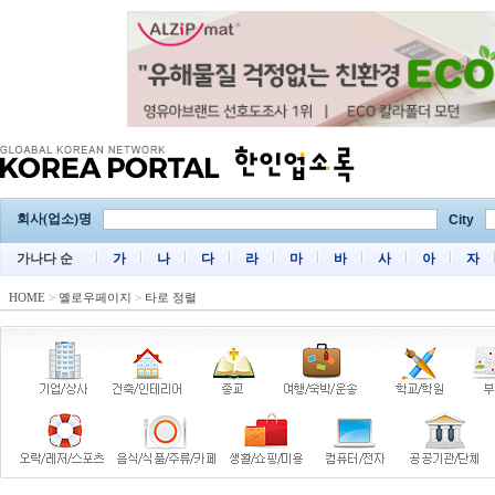
회사(업소)명
City
가나다 순
가
나
다
라
마
바
사
아
자
HOME
>
옐로우페이지
>
타로 정렬