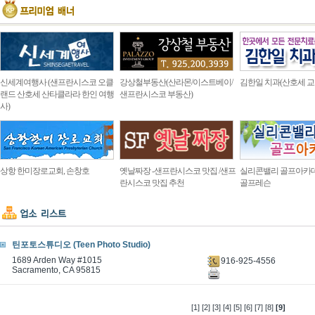
신세계여행사 (샌프란시스코 오클
강상철부동산(산라몬/이스트베이/
김한일 치과(산호세 교
랜드 산호세 산타클라라 한인 여행
샌프란시스코 부동산)
사)
상항 한미장로교회, 손창호
옛날짜장 -샌프란시스코 맛집 /샌프
실리콘밸리 골프아카
란시스코 맛집 추천
골프레슨
틴포토스튜디오 (Teen Photo Studio)
1689 Arden Way #1015
916-925-4556
Sacramento, CA 95815
[1]
[2]
[3]
[4]
[5]
[6]
[7]
[8]
[9]