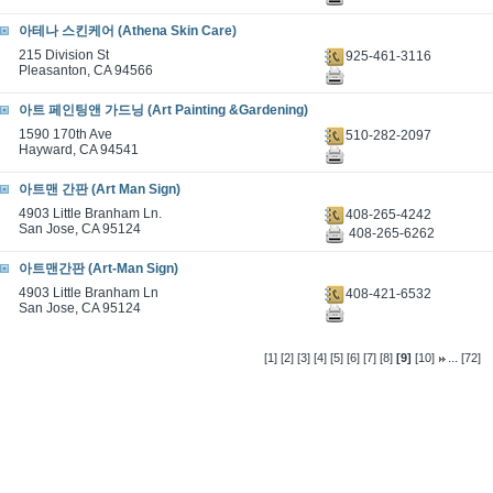
아테나 스킨케어 (Athena Skin Care)
215 Division St
925-461-3116
Pleasanton, CA 94566
아트 페인팅앤 가드닝 (Art Painting &Gardening)
1590 170th Ave
510-282-2097
Hayward, CA 94541
아트맨 간판 (Art Man Sign)
4903 Little Branham Ln.
408-265-4242
San Jose, CA 95124
408-265-6262
아트맨간판 (Art-Man Sign)
4903 Little Branham Ln
408-421-6532
San Jose, CA 95124
...
[1]
[2]
[3]
[4]
[5]
[6]
[7]
[8]
[9]
[10]
[72]