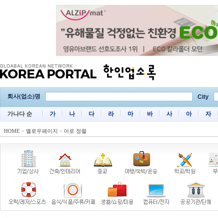
회사(업소)명
City
가나다 순
가
나
다
라
마
바
사
아
자
HOME
>
옐로우페이지
>
아로 정렬