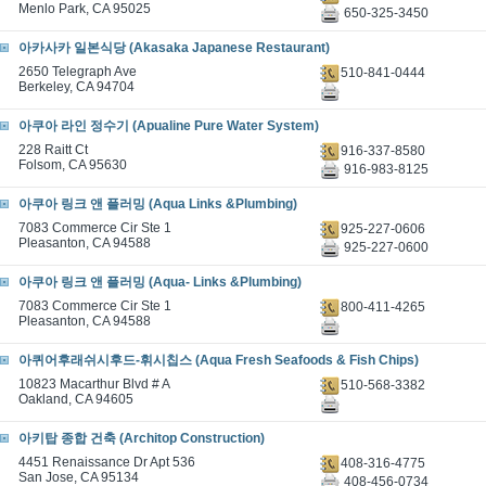
Menlo Park, CA 95025
650-325-3450
아카사카 일본식당 (Akasaka Japanese Restaurant)
2650 Telegraph Ave
510-841-0444
Berkeley, CA 94704
아쿠아 라인 정수기 (Apualine Pure Water System)
228 Raitt Ct
916-337-8580
Folsom, CA 95630
916-983-8125
아쿠아 링크 앤 플러밍 (Aqua Links &Plumbing)
7083 Commerce Cir Ste 1
925-227-0606
Pleasanton, CA 94588
925-227-0600
아쿠아 링크 앤 플러밍 (Aqua- Links &Plumbing)
7083 Commerce Cir Ste 1
800-411-4265
Pleasanton, CA 94588
아퀴어후래쉬시후드-휘시칩스 (Aqua Fresh Seafoods & Fish Chips)
10823 Macarthur Blvd # A
510-568-3382
Oakland, CA 94605
아키탑 종합 건축 (Architop Construction)
4451 Renaissance Dr Apt 536
408-316-4775
San Jose, CA 95134
408-456-0734