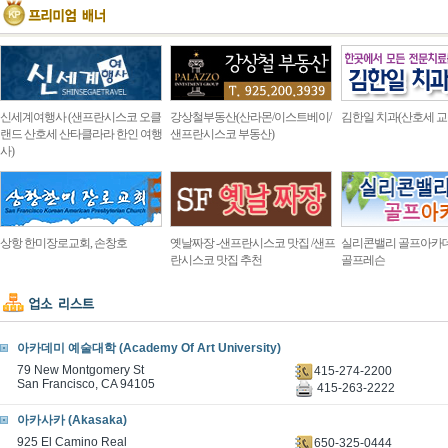
신세계여행사 (샌프란시스코 오클
강상철부동산(산라몬/이스트베이/
김한일 치과(산호세 교
랜드 산호세 산타클라라 한인 여행
샌프란시스코 부동산)
사)
상항 한미장로교회, 손창호
옛날짜장 -샌프란시스코 맛집 /샌프
실리콘밸리 골프아카
란시스코 맛집 추천
골프레슨
아카데미 예술대학 (Academy Of Art University)
79 New Montgomery St
415-274-2200
San Francisco, CA 94105
415-263-2222
아카사카 (Akasaka)
925 El Camino Real
650-325-0444