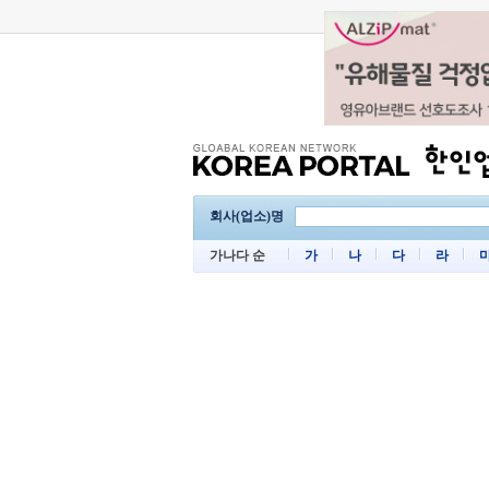
회사(업소)명
가나다 순
가
나
다
라