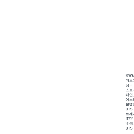
KWa
더보
정국 
스트레
태연,
에스파
볼빨간
BTS
트레저
ITZ
'하이
BTS