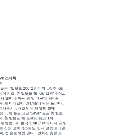
ve 스타톡
기
'골든', '빌보드 200' 2위 데뷔…첫주 K팝 ...
이 키즈, 美 빌보드 '톱 K팝 앨범' 수상...
 새 앨범 수록곡 '번 잇 다운'에 담아낸 ...
, 새 미니앨범 'Drama'에 담은 드라마...
사춘기, 8개월 만에 새 앨범 발매
 정국, 첫 솔로 싱글 'Seven'으로 美 빌보...
, 美 빌보드 '핫 트렌딩 송즈' 1위
Y, 새 앨범 타이틀곡 'CAKE' 뮤비 티저 공개...
브 신인' 보이넥스트도어, 새 앨범 트레일...
 뷔, 첫 솔로 앨범 낸다…민희진 총괄 프...