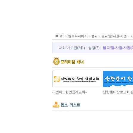
HOME
>
옐로우페이지
>
종교
>
불교/절/사찰/사원
>
교회/기도원(241)
|
성당(7)
|
불교/절/사찰/사원(9
리빙워드한인침례교회 -
상항 한미장로교회, 