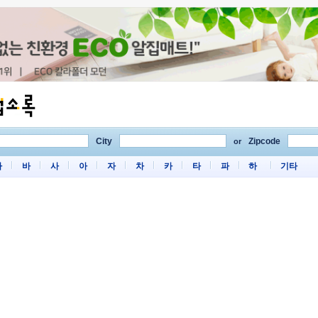
City
Zipcode
or
마
바
사
아
자
차
카
타
파
하
기타