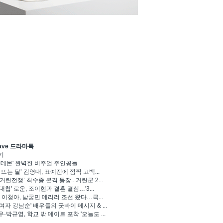
ave 드라마톡
기
 데몬' 완벽한 비주얼 주인공들
 뜨는 달’ 김영대, 표예진에 깜짝 고백...
거란전쟁’ 최수종 본격 등장...거란군 2...
대첩' 로운, 조이현과 결혼 결심…'3...
' 이청아, 남궁민 데리러 조선 왔다…극...
여자 강남순' 배우들의 굿바이 메시지 & ...
·박규영, 학교 밖 데이트 포착 '오늘도 ...