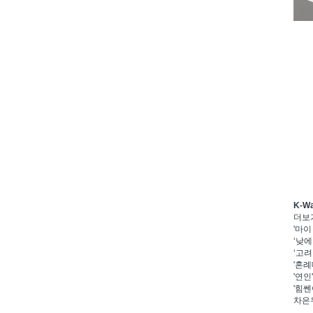
K-W
더보
'마이
‘낮에
‘고려
'혼례
'연인
'힘쎈
차은우