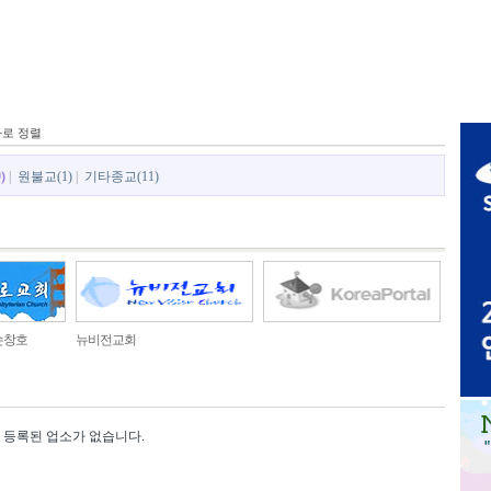
가로 정렬
)
|
원불교(1)
|
기타종교(11)
손창호
뉴비전교회
등록된 업소가 없습니다.