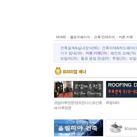
HOME
>
옐로우페이지
>
건축/인테리어
>
커튼.카펫
>
건축설계&실내장식(96)
|
건축자재&하드웨어(1
가구.침대(10)
|
커튼.카펫(59)
|
페인트.도배(76)
보일러(20)
|
철공.용접.판금(9)
|
루핑(26)
|
보일러
코암마루전문/샌프란시스코/산호
루핑닥터
세 마루전문