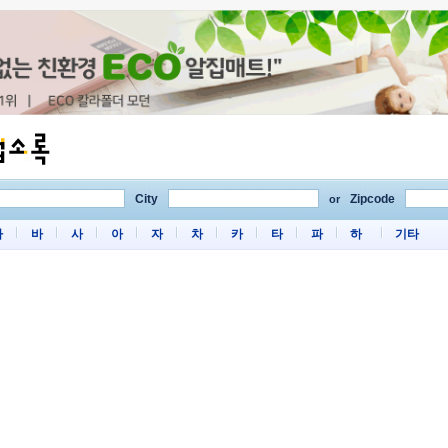
City
Zipcode
or
마
바
사
아
자
차
카
타
파
하
기타