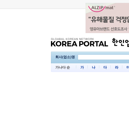
회사(업소)명
가나다 순
가
나
다
라