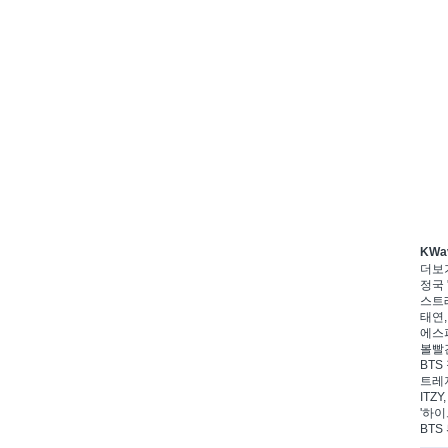
KWa
더보
정국 
스트레
태연,
에스파
볼빨간
BTS
트레저
ITZ
'하이
BTS