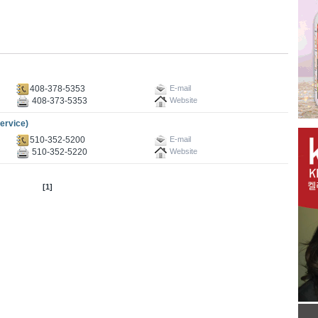
408-378-5353
E-mail
408-373-5353
Website
rvice)
510-352-5200
E-mail
510-352-5220
Website
[1]