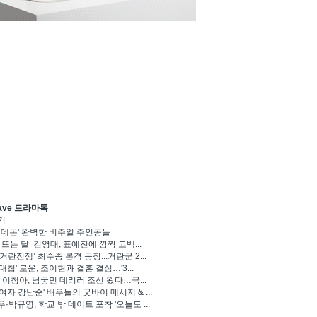
ave 드라마톡
기
 데몬' 완벽한 비주얼 주인공들
 뜨는 달’ 김영대, 표예진에 깜짝 고백...
거란전쟁’ 최수종 본격 등장...거란군 2...
대첩' 로운, 조이현과 결혼 결심…'3...
' 이청아, 남궁민 데리러 조선 왔다…극...
여자 강남순' 배우들의 굿바이 메시지 & ...
·박규영, 학교 밖 데이트 포착 '오늘도 ...