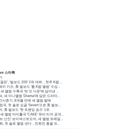
ve 스타톡
기
'골든', '빌보드 200' 2위 데뷔…첫주 K팝 ...
이 키즈, 美 빌보드 '톱 K팝 앨범' 수상...
 새 앨범 수록곡 '번 잇 다운'에 담아낸 ...
, 새 미니앨범 'Drama'에 담은 드라마...
사춘기, 8개월 만에 새 앨범 발매
 정국, 첫 솔로 싱글 'Seven'으로 美 빌보...
, 美 빌보드 '핫 트렌딩 송즈' 1위
Y, 새 앨범 타이틀곡 'CAKE' 뮤비 티저 공개...
브 신인' 보이넥스트도어, 새 앨범 트레일...
 뷔, 첫 솔로 앨범 낸다…민희진 총괄 프...