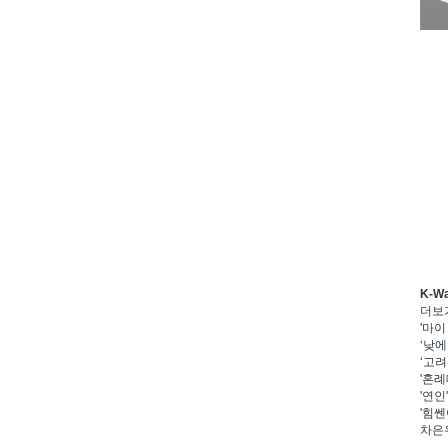
K-W
더보
'마이
‘낮에
‘고려
'혼례
'연인
'힘쎈
차은우