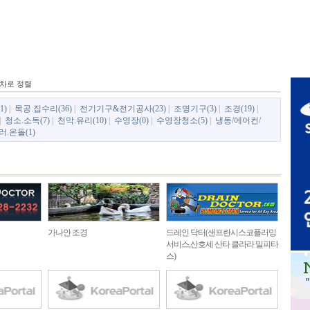
차로 정렬
1)
|
목공.집수리(36)
|
전기기구&전기공사(23)
|
조명기구(3)
|
조경(19)
|
|
청소.소독(7)
|
천막.유리(10)
|
수영장(0)
|
수영장청소(5)
|
냉동/에어컨/
.온돌(1)
가나안 조경
드레인 닥터(샌프란시스코플러밍
서비스,산호세 산타 클라라 밀피타
스)