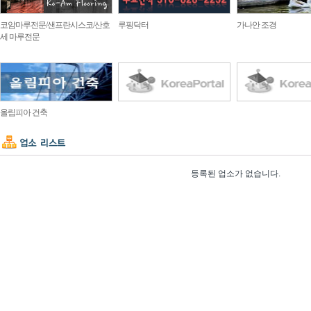
코암마루전문/샌프란시스코/산호
루핑닥터
가나안 조경
세 마루전문
올림피아 건축
등록된 업소가 없습니다.