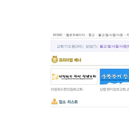
HOME
>
옐로우페이지
>
종교
>
불교/절/사찰/사원
>
교회/기도원(241)
|
성당(7)
|
불교/절/사찰/사원(9
리빙워드한인침례교회 -
상항 한미장로교회, 