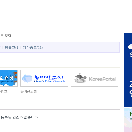
카로 정렬
)
|
원불교(1)
|
기타종교(11)
손창호
뉴비전교회
등록된 업소가 없습니다.