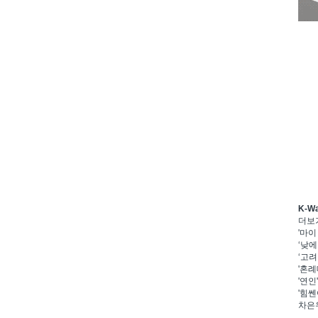
K-W
더보
'마이
‘낮에
‘고려
'혼례
'연인
'힘쎈
차은우