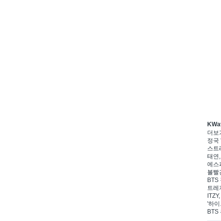
KWa
더보
정국 
스트레
태연,
에스파
볼빨간
BTS
트레저
ITZ
'하이
BTS