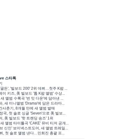
ve 스타톡
기
'골든', '빌보드 200' 2위 데뷔…첫주 K팝 ...
이 키즈, 美 빌보드 '톱 K팝 앨범' 수상...
 새 앨범 수록곡 '번 잇 다운'에 담아낸 ...
, 새 미니앨범 'Drama'에 담은 드라마...
사춘기, 8개월 만에 새 앨범 발매
 정국, 첫 솔로 싱글 'Seven'으로 美 빌보...
, 美 빌보드 '핫 트렌딩 송즈' 1위
Y, 새 앨범 타이틀곡 'CAKE' 뮤비 티저 공개...
브 신인' 보이넥스트도어, 새 앨범 트레일...
 뷔, 첫 솔로 앨범 낸다…민희진 총괄 프...