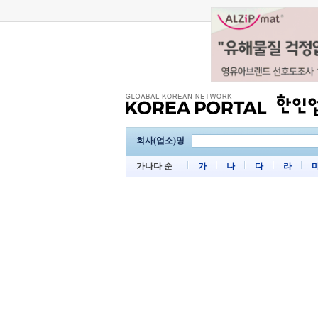
회사(업소)명
가나다 순
가
나
다
라