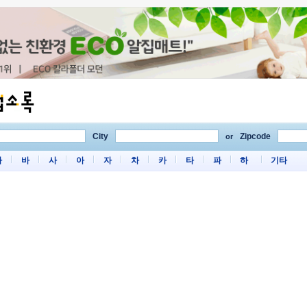
City
Zipcode
or
마
바
사
아
자
차
카
타
파
하
기타