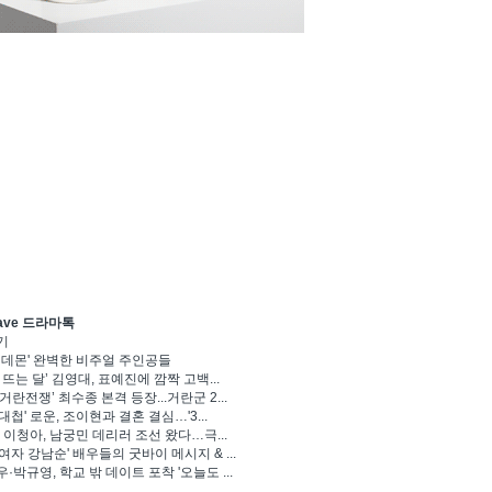
ave 드라마톡
기
 데몬' 완벽한 비주얼 주인공들
 뜨는 달’ 김영대, 표예진에 깜짝 고백...
거란전쟁’ 최수종 본격 등장...거란군 2...
대첩' 로운, 조이현과 결혼 결심…'3...
' 이청아, 남궁민 데리러 조선 왔다…극...
여자 강남순' 배우들의 굿바이 메시지 & ...
·박규영, 학교 밖 데이트 포착 '오늘도 ...