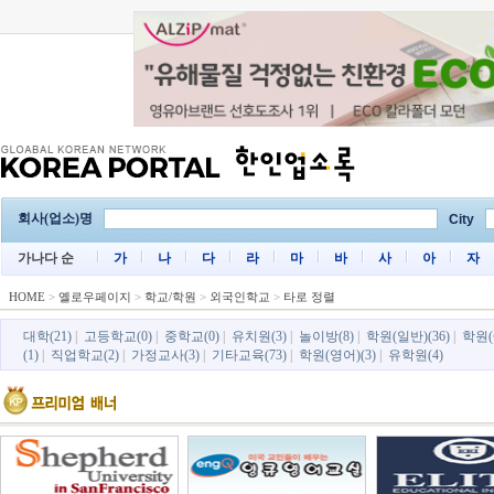
회사(업소)명
City
가나다 순
가
나
다
라
마
바
사
아
자
HOME
>
옐로우페이지
>
학교/학원
>
외국인학교
>
타로 정렬
대학(21)
|
고등학교(0)
|
중학교(0)
|
유치원(3)
|
놀이방(8)
|
학원(일반)(36)
|
학원(
(1)
|
직업학교(2)
|
가정교사(3)
|
기타교육(73)
|
학원(영어)(3)
|
유학원(4)