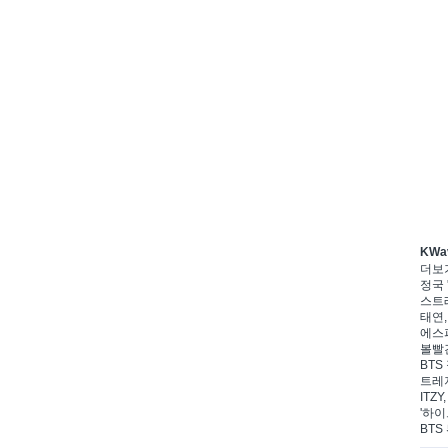
KWa
더보
정국 
스트레
태연,
에스파
볼빨간
BTS
트레저
ITZ
'하이
BTS