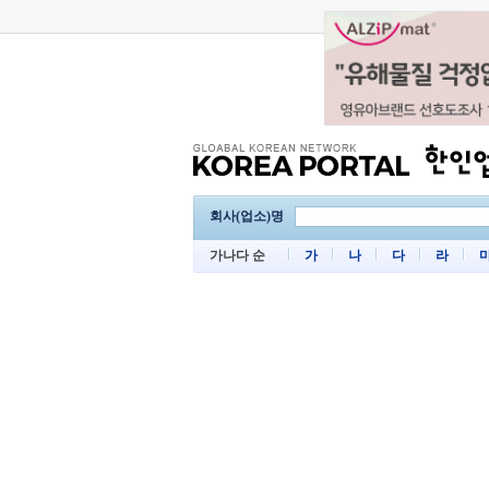
회사(업소)명
가나다 순
가
나
다
라