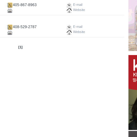
405-867-8963
E-mail
Website
408-529-2787
E-mail
Website
[1]