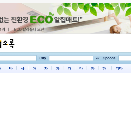
City
Zipcode
or
마
바
사
아
자
차
카
타
파
하
기타