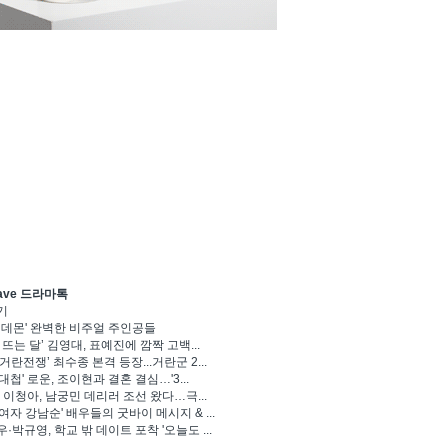
ave 드라마톡
기
 데몬' 완벽한 비주얼 주인공들
 뜨는 달’ 김영대, 표예진에 깜짝 고백...
거란전쟁’ 최수종 본격 등장...거란군 2...
대첩' 로운, 조이현과 결혼 결심…'3...
' 이청아, 남궁민 데리러 조선 왔다…극...
여자 강남순' 배우들의 굿바이 메시지 & ...
·박규영, 학교 밖 데이트 포착 '오늘도 ...