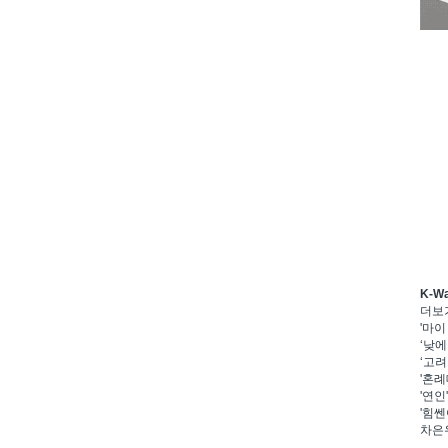
K-W
더보
'마이
‘낮에
‘고려
'혼례
'연인
'힘쎈
차은우