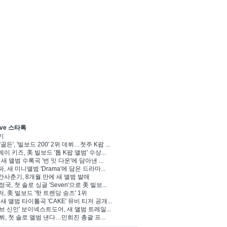
ve 스타톡
기
'골든', '빌보드 200' 2위 데뷔…첫주 K팝 ...
이 키즈, 美 빌보드 '톱 K팝 앨범' 수상...
 새 앨범 수록곡 '번 잇 다운'에 담아낸 ...
, 새 미니앨범 'Drama'에 담은 드라마...
사춘기, 8개월 만에 새 앨범 발매
 정국, 첫 솔로 싱글 'Seven'으로 美 빌보...
, 美 빌보드 '핫 트렌딩 송즈' 1위
Y, 새 앨범 타이틀곡 'CAKE' 뮤비 티저 공개...
브 신인' 보이넥스트도어, 새 앨범 트레일...
 뷔, 첫 솔로 앨범 낸다…민희진 총괄 프...