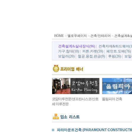
HOME
>
옐로우페이지
>
건축/인테리어
>
건축설계&
건축설계&실내장식(96)
|
건축자재&하드웨어(1
가구.침대(10)
|
커튼.카펫(59)
|
페인트.도배(76)
보일러(20)
|
철공.용접.판금(9)
|
루핑(26)
|
보일러
코암마루전문/샌프란시스코/산호
올림피아 건축
세 마루전문
파라마운트건축 (PARAMOUNT CONSTRUCTIO