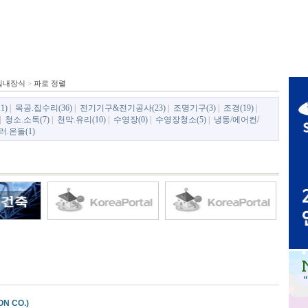
실내장식
>
파로 정렬
1)
|
목공.집수리(36)
|
전기기구&전기공사(23)
|
조명기구(3)
|
조경(19)
|
|
청소.소독(7)
|
천막.유리(10)
|
수영장(0)
|
수영장청소(5)
|
냉동/에어컨/
.온돌(1)
N CO.)