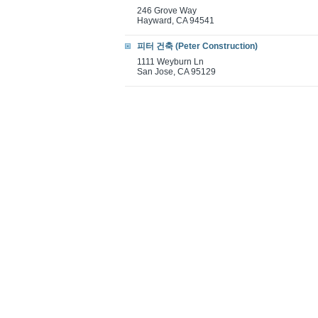
246 Grove Way
Hayward, CA 94541
피터 건축 (Peter Construction)
1111 Weyburn Ln
San Jose, CA 95129