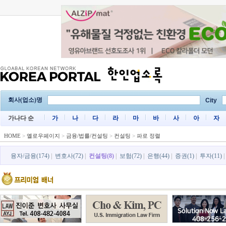
회사(업소)명
City
가나다 순
가
나
다
라
마
바
사
아
자
HOME
>
옐로우페이지
>
금융/법률/컨설팅
>
컨설팅
>
파로 정렬
융자/금융(174)
|
변호사(72)
|
컨설팅(8)
|
보험(72)
|
은행(44)
|
증권(1)
|
투자(11)