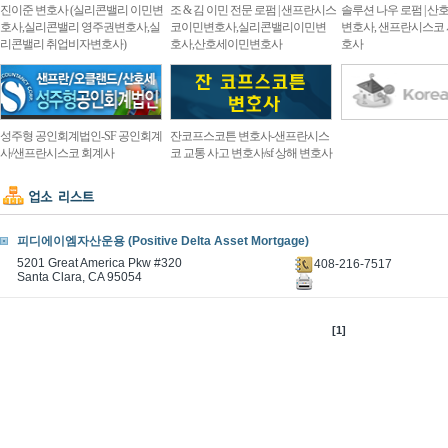
진이준 변호사 (실리콘밸리 이민변
조 & 김 이민 전문 로펌 | 샌프란시스
솔루션 나우 로펌 | 
호사,실리콘밸리 영주권변호사,실
코이민변호사,실리콘밸리이민변
변호사, 샌프란시스코
리콘밸리 취업비자변호사)
호사,산호세이민변호사
호사
성주형 공인회계법인-SF 공인회계
잔코프스코튼 변호사-샌프란시스
사/샌프란시스코 회계사
코 교통 사고 변호사/sf 상해 변호사
피디에이엠자산운용 (Positive Delta Asset Mortgage)
5201 Great America Pkw #320
408-216-7517
Santa Clara, CA 95054
[1]