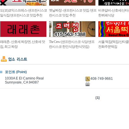
도(코)쿄익스프레스-샌프란시스코
옛날짜장 -샌프란시스코 맛집 /샌프
비큐갈비-산호세/산타
일식집/샌프란시스코 맛집추천
란시스코 맛집 추천
한뷔페식당
래래촌- 산호세 짜장면, 산호세 맛
The Crew (샌프란시스코 식당/샌프
서울 떡집(떡집/산타클라
집, 최고 짜장
란시스코 한인식당/한식맛집)
전화주문떡집
포인트 (Point)
1030A E EI Camino Real
408-749-9661
Sunnyvale, CA 94087
[1]