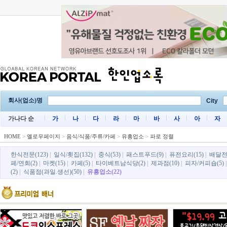
회사(업소)명
City
가나다 순
가
나
다
라
마
바
사
아
자
HOME
>
옐로우페이지
>
음식/식품/주류/카페
>
유흥업소
>
파로 정렬
한식전문(123)
|
일식/횟집(132)
|
중식(53)
|
패스트푸드(9)
|
퓨전요리(15)
|
배달전
페/연회(2)
|
마켓(15)
|
카페(5)
|
타이베트남식당(2)
|
제과점(10)
|
피자/커피숍(5)
(2)
|
식품점(과일.생선)(50)
|
유흥업소(22)