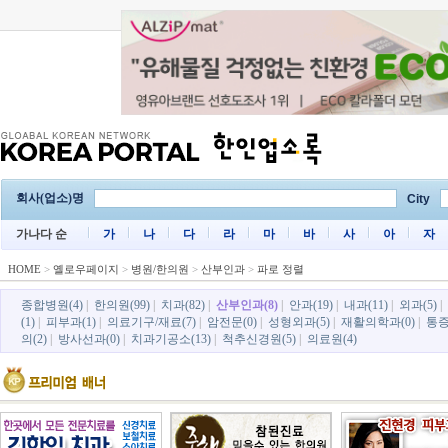
회사(업소)명
City
가나다 순
가
나
다
라
마
바
사
아
자
HOME
>
옐로우페이지
>
병원/한의원
>
산부인과
>
파로 정렬
종합병원(4)
|
한의원(99)
|
치과(82)
|
산부인과(8)
|
안과(19)
|
내과(11)
|
외과(5)
|
(1)
|
피부과(1)
|
의료기구/재료(7)
|
암전문(0)
|
성형외과(5)
|
재활의학과(0)
|
통증
의(2)
|
방사선과(0)
|
치과기공소(13)
|
척추신경원(5)
|
의료원(4)