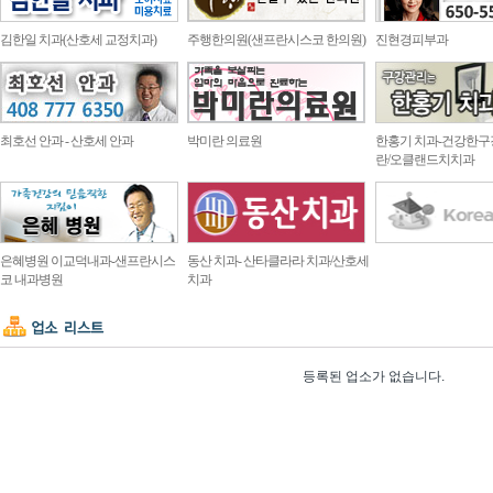
김한일 치과(산호세 교정치과)
주행한의원(샌프란시스코 한의원)
진현경피부과
최호선 안과 - 산호세 안과
박미란 의료원
한홍기 치과-건강한구
란/오클랜드치치과
은혜병원 이교덕내과-샌프란시스
동산 치과- 산타클라라 치과/산호세
코 내과병원
치과
등록된 업소가 없습니다.