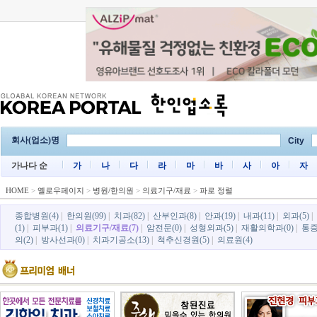
회사(업소)명
City
가나다 순
가
나
다
라
마
바
사
아
자
HOME
>
옐로우페이지
>
병원/한의원
>
의료기구/재료
>
파로 정렬
종합병원(4)
|
한의원(99)
|
치과(82)
|
산부인과(8)
|
안과(19)
|
내과(11)
|
외과(5)
|
(1)
|
피부과(1)
|
의료기구/재료(7)
|
암전문(0)
|
성형외과(5)
|
재활의학과(0)
|
통증
의(2)
|
방사선과(0)
|
치과기공소(13)
|
척추신경원(5)
|
의료원(4)