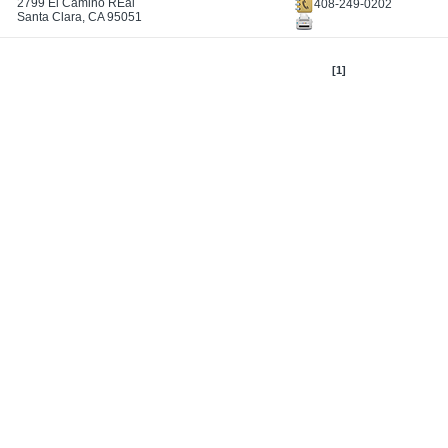
2799 El Camino REal
408-249-0202
Santa Clara, CA 95051
[1]