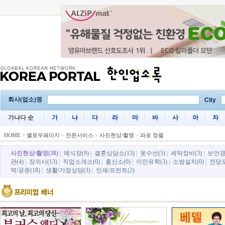
회사(업소)명
City
가나다 순
가
나
다
라
마
바
사
아
자
HOME
>
옐로우페이지
>
전문서비스
>
사진현상/촬영
>
파로 정렬
사진현상/촬영(38)
|
예식장(9)
|
결혼상담소(13)
|
옷수선(5)
|
세탁장비(3)
|
보안경비
관(4)
|
장의사(13)
|
직업소개소(0)
|
흥신소(0)
|
이민유학(3)
|
소방설치(0)
|
전당포
역/공증(18)
|
생활/가정상담(3)
|
인쇄/프린트(2)