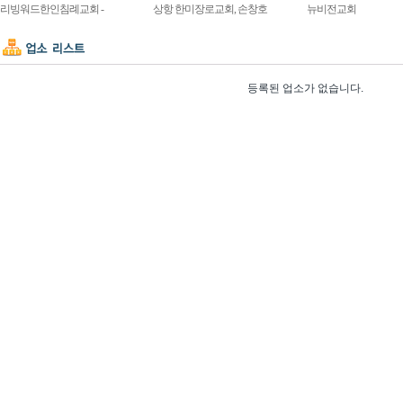
리빙워드한인침례교회 -
상항 한미장로교회, 손창호
뉴비전교회
등록된 업소가 없습니다.