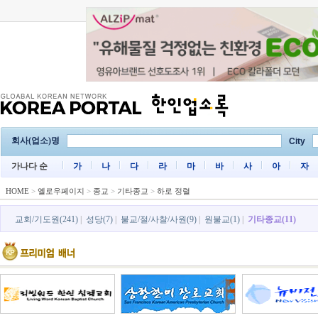
회사(업소)명
City
가나다 순
가
나
다
라
마
바
사
아
자
HOME
>
옐로우페이지
>
종교
>
기타종교
>
하로 정렬
교회/기도원(241)
|
성당(7)
|
불교/절/사찰/사원(9)
|
원불교(1)
|
기타종교(11)