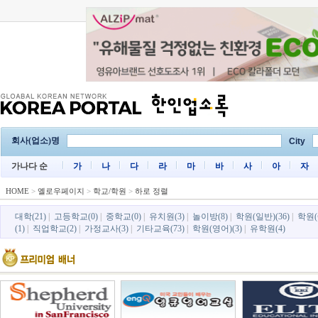
회사(업소)명
City
가나다 순
가
나
다
라
마
바
사
아
자
HOME
>
옐로우페이지
>
학교/학원
>
하로 정렬
대학(21)
|
고등학교(0)
|
중학교(0)
|
유치원(3)
|
놀이방(8)
|
학원(일반)(36)
|
학원(
(1)
|
직업학교(2)
|
가정교사(3)
|
기타교육(73)
|
학원(영어)(3)
|
유학원(4)