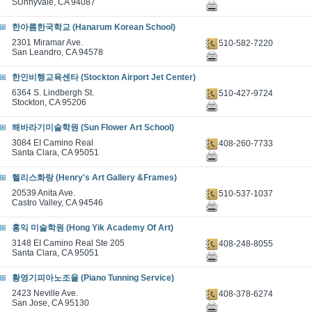
SUnnyvale, CA 94087
한아름한국학교 (Hanarum Korean School)
2301 Miramar Ave.
510-582-7220
San Leandro, CA 94578
한인비행교육센타 (Stockton Airport Jet Center)
6364 S. Lindbergh St.
510-427-9724
Stockton, CA 95206
해바라기미술학원 (Sun Flower Art School)
3084 EI Camino Real
408-260-7733
Santa Clara, CA 95051
헬리스화랑 (Henry's Art Gallery &Frames)
20539 Anita Ave.
510-537-1037
Castro Valley, CA 94546
홍익 미술학원 (Hong Yik Academy Of Art)
3148 EI Camino Real Ste 205
408-248-8055
Santa Clara, CA 95051
황영기피아노조율 (Piano Tunning Service)
2423 Neville Ave.
408-378-6274
San Jose, CA 95130