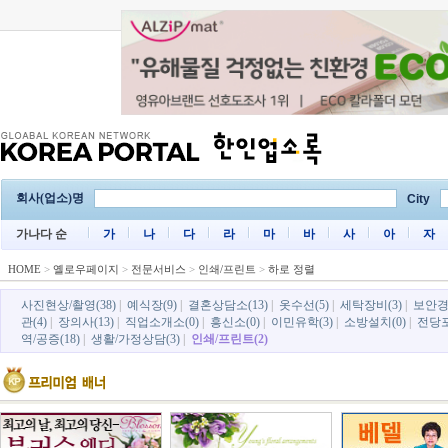
회사(업소)명
City
가나다 순
가
나
다
라
마
바
사
아
자
HOME
>
옐로우페이지
>
전문서비스
>
인쇄/프린트
>
하로 정렬
사진현상/촬영(38)
|
예식장(9)
|
결혼상담소(13)
|
옷수선(5)
|
세탁장비(3)
|
보안경비
관(4)
|
장의사(13)
|
직업소개소(0)
|
흥신소(0)
|
이민유학(3)
|
소방설치(0)
|
전당포
역/공증(18)
|
생활/가정상담(3)
|
인쇄/프린트(2)