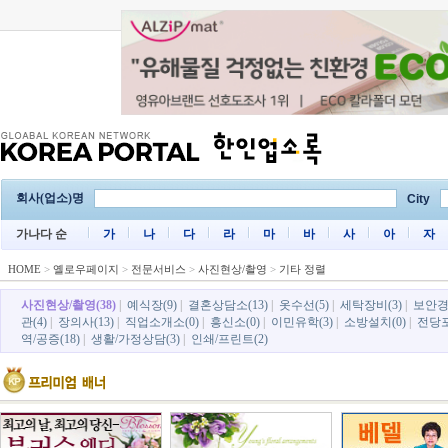
회사(업소)명
City
가나다 순
가
나
다
라
마
바
사
아
자
HOME
>
옐로우페이지
>
전문서비스
>
사진현상/촬영
>
기타 정렬
사진현상/촬영(38)
|
예식장(9)
|
결혼상담소(13)
|
옷수선(5)
|
세탁장비(3)
|
보안경비
관(4)
|
장의사(13)
|
직업소개소(0)
|
흥신소(0)
|
이민유학(3)
|
소방설치(0)
|
전당포
역/공증(18)
|
생활/가정상담(3)
|
인쇄/프린트(2)