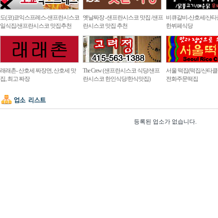
도(코)쿄익스프레스-샌프란시스코
옛날짜장 -샌프란시스코 맛집 /샌프
비큐갈비-산호세/산타
일식집/샌프란시스코 맛집추천
란시스코 맛집 추천
한뷔페식당
래래촌- 산호세 짜장면, 산호세 맛
The Crew (샌프란시스코 식당/샌프
서울 떡집(떡집/산타클라
집, 최고 짜장
란시스코 한인식당/한식맛집)
전화주문떡집
등록된 업소가 없습니다.