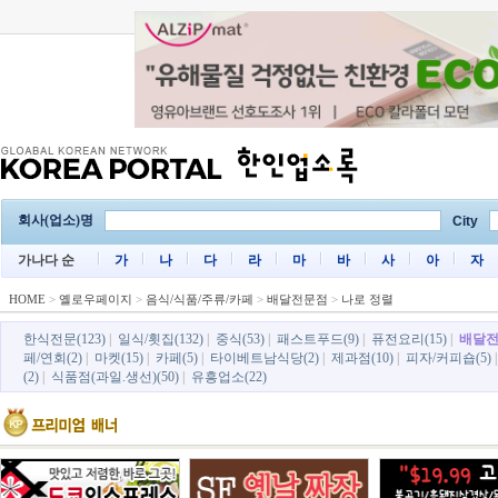
회사(업소)명
City
가나다 순
가
나
다
라
마
바
사
아
자
HOME
>
옐로우페이지
>
음식/식품/주류/카페
>
배달전문점
>
나로 정렬
한식전문(123)
|
일식/횟집(132)
|
중식(53)
|
패스트푸드(9)
|
퓨전요리(15)
|
배달전
페/연회(2)
|
마켓(15)
|
카페(5)
|
타이베트남식당(2)
|
제과점(10)
|
피자/커피숍(5)
(2)
|
식품점(과일.생선)(50)
|
유흥업소(22)