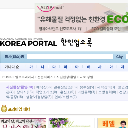
회사(업소)명
City
가나다 순
가
나
다
라
마
바
사
아
자
HOME
>
옐로우페이지
>
전문서비스
>
사진현상/촬영
>
나로 정렬
사진현상/촬영(38)
|
예식장(9)
|
결혼상담소(13)
|
옷수선(5)
|
세탁장비(3)
|
보안경비
관(4)
|
장의사(13)
|
직업소개소(0)
|
흥신소(0)
|
이민유학(3)
|
소방설치(0)
|
전당포
역/공증(18)
|
생활/가정상담(3)
|
인쇄/프린트(2)