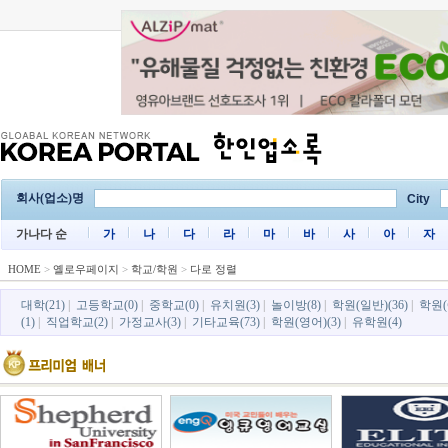
회사(업소)명
City
가나다 순
가
나
다
라
마
바
사
아
자
HOME
>
옐로우페이지
>
학교/학원
>
다로 정렬
대학(21)
|
고등학교(0)
|
중학교(0)
|
유치원(3)
|
놀이방(8)
|
학원(일반)(36)
|
학원(
(1)
|
직업학교(2)
|
가정교사(3)
|
기타교육(73)
|
학원(영어)(3)
|
유학원(4)