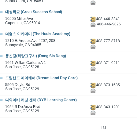
Santa Clara, CA 95051
대성학교 (Great Success School)
10505 Miller Ave
408-446-3341
Cupertino, CA 95014
408-446-9826
더헐스 아카데미 (The Huuls Academy)
1210 E. Arques Ave #207, 208
408-777-8718
Sunnyvale, CA 94085
동신당(화랑표구사) (Dong Sin Dang)
1661 W.San Carlos #A-1
408-371-9211
San Jose, CA 95128
드림랜드 데이케어 (Dream Land Day Care)
5505 Doyle Rd
408-873-1685
San Jose, CA 95129
디와이비 러닝 센터 (DYB Learning Center)
1054 S De Anza Blvd
408-343-1201
San Jose, CA 95129
[1]