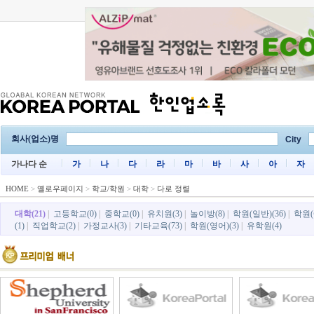
회사(업소)명
City
가나다 순
가
나
다
라
마
바
사
아
자
HOME
>
옐로우페이지
>
학교/학원
>
대학
>
다로 정렬
대학(21)
|
고등학교(0)
|
중학교(0)
|
유치원(3)
|
놀이방(8)
|
학원(일반)(36)
|
학원(
(1)
|
직업학교(2)
|
가정교사(3)
|
기타교육(73)
|
학원(영어)(3)
|
유학원(4)