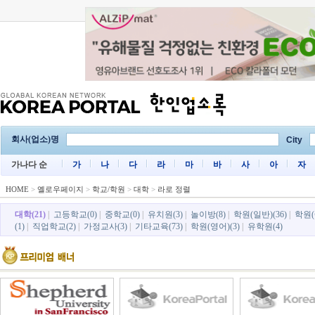
회사(업소)명
City
가나다 순
가
나
다
라
마
바
사
아
자
HOME
>
옐로우페이지
>
학교/학원
>
대학
>
라로 정렬
대학(21)
|
고등학교(0)
|
중학교(0)
|
유치원(3)
|
놀이방(8)
|
학원(일반)(36)
|
학원(
(1)
|
직업학교(2)
|
가정교사(3)
|
기타교육(73)
|
학원(영어)(3)
|
유학원(4)