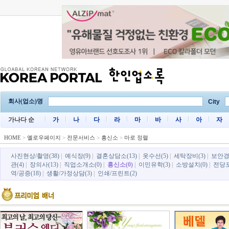
회사(업소)명
City
가나다 순
가
나
다
라
마
바
사
아
자
HOME
>
옐로우페이지
>
전문서비스
>
흥신소
>
마로 정렬
사진현상/촬영(38)
|
예식장(9)
|
결혼상담소(13)
|
옷수선(5)
|
세탁장비(3)
|
보안경비
관(4)
|
장의사(13)
|
직업소개소(0)
|
흥신소(0)
|
이민유학(3)
|
소방설치(0)
|
전당포
역/공증(18)
|
생활/가정상담(3)
|
인쇄/프린트(2)