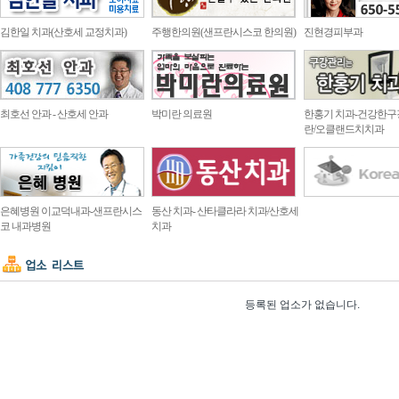
김한일 치과(산호세 교정치과)
주행한의원(샌프란시스코 한의원)
진현경피부과
최호선 안과 - 산호세 안과
박미란 의료원
한홍기 치과-건강한구
란/오클랜드치치과
은혜병원 이교덕내과-샌프란시스
동산 치과- 산타클라라 치과/산호세
코 내과병원
치과
등록된 업소가 없습니다.