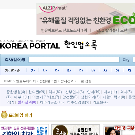
회사(업소)명
City
가나다 순
가
나
다
라
마
바
사
아
자
HOME
>
옐로우페이지
>
병원/한의원
>
방사선과
>
바로 정렬
종합병원(4)
|
한의원(99)
|
치과(82)
|
산부인과(8)
|
안과(19)
|
내과(11)
|
외과(5)
|
(1)
|
피부과(1)
|
의료기구/재료(7)
|
암전문(0)
|
성형외과(5)
|
재활의학과(0)
|
통증
의(2)
|
방사선과(0)
|
치과기공소(13)
|
척추신경원(5)
|
의료원(4)