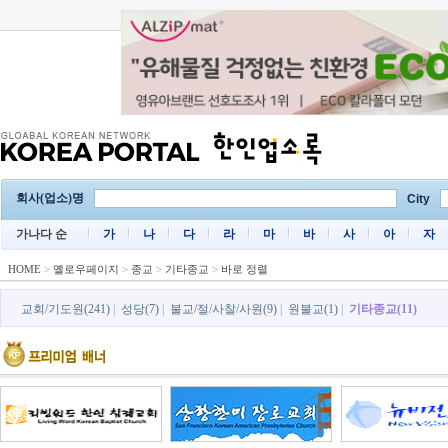
회사(업소)명
City
가나다 순
가
나
다
라
마
바
사
아
자
HOME
>
옐로우페이지
>
종교
>
기타종교
>
바로 정렬
교회/기도원(241)
|
성당(7)
|
불교/절/사찰/사원(9)
|
원불교(1)
|
기타종교(11)