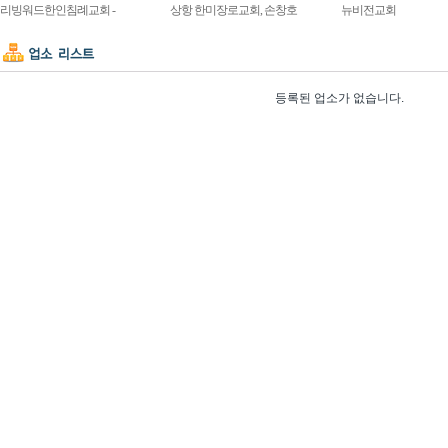
리빙워드한인침례교회 -
상항 한미장로교회, 손창호
뉴비전교회
등록된 업소가 없습니다.