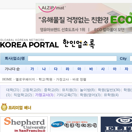
회사(업소)명
City
가나다 순
가
나
다
라
마
바
사
아
자
HOME
>
옐로우페이지
>
학교/학원
>
가정교사
>
바로 정렬
대학(21)
|
고등학교(0)
|
중학교(0)
|
유치원(3)
|
놀이방(8)
|
학원(일반)(36)
|
학원(
(1)
|
직업학교(2)
|
가정교사(3)
|
기타교육(73)
|
학원(영어)(3)
|
유학원(4)