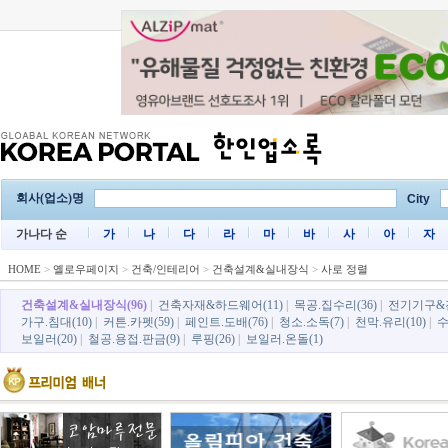
회사(업소)명
City
가나다 순
가
나
다
라
마
바
사
아
자
HOME
>
옐로우페이지
>
건축/인테리어
>
건축설계&실내장식
>
사로 정렬
건축설계&실내장식(96)
|
건축자재&하드웨어(11)
|
목공.집수리(36)
|
전기기구&전
가구.침대(10)
|
커튼.카펫(59)
|
페인트.도배(76)
|
청소.소독(7)
|
천막.유리(10)
|
수
보일러(20)
|
철공.용접.판금(9)
|
루핑(26)
|
보일러.온돌(1)