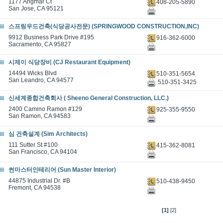
1177 Angmar Ct
408-205-5890
San Jose, CA 95121
스프링우드건축(식당공사전문) (SPRINGWOOD CONSTRUCTION,INC)
9912 Business Park Drive #195
916-362-6000
Sacramento, CA 95827
시제이 식당장비 (CJ Restaurant Equipment)
14494 Wicks Blvd
510-351-5654
San Leandro, CA 94577
510-351-3425
신세계종합건축회사 ( Sheeno General Construction, LLC.)
2400 Camino Ramon #129
925-355-9550
San Ramon, CA 94583
심 건축설계 (Sim Architects)
111 Sutter St #100
415-362-8081
San Francisco, CA 94104
썬마스터인테리어 (Sun Master Interior)
44875 Industrial Dr. #B
510-438-9450
Fremont, CA 94538
[1]
[2]