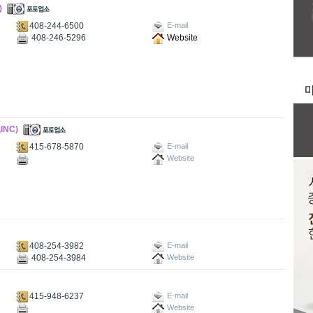
)
408-244-6500
E-mail
408-246-5296
Website
INC)
415-678-5870
E-mail
Website
408-254-3982
E-mail
408-254-3984
Website
415-948-6237
E-mail
Website