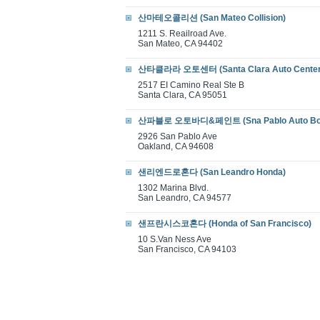
산마테오콜리션 (San Mateo Collision)
1211 S. Reailroad Ave.
San Mateo, CA 94402
산타클라라 오토센터 (Santa Clara Auto Center
2517 EI Camino Real Ste B
Santa Clara, CA 95051
산파블로 오토바디&페인트 (Sna Pablo Auto Bod
2926 San Pablo Ave
Oakland, CA 94608
샌리엔드로혼다 (San Leandro Honda)
1302 Marina Blvd.
San Leandro, CA 94577
샌프란시스코혼다 (Honda of San Francisco)
10 S.Van Ness Ave
San Francisco, CA 94103