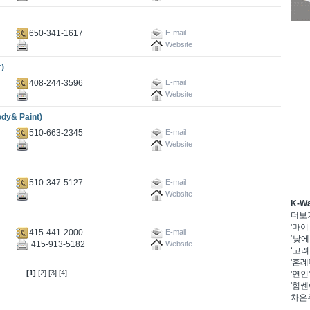
650-341-1617
E-mail
Website
)
408-244-3596
E-mail
Website
y& Paint)
510-663-2345
E-mail
Website
510-347-5127
E-mail
Website
K-W
더보
'마이
415-441-2000
E-mail
‘낮에
415-913-5182
Website
‘고려
'혼례
[1]
[2]
[3]
[4]
'연인
'힘쎈
차은우