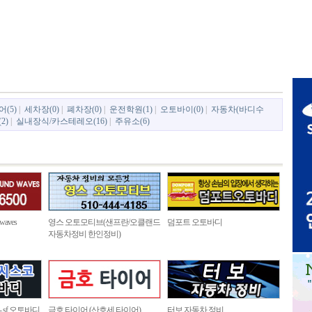
(5)
|
세차장(0)
|
폐차장(0)
|
운전학원(1)
|
오토바이(0)
|
자동차(바디수
2)
|
실내장식/카스테레오(16)
|
주유소(6)
aves
영스 오토모티브(샌프란/오클랜드
덤포트 오토바디
자동차정비 한인정비)
sf 오토바디
금호 타이어 (산호세 타이어)
터보 자동차 정비