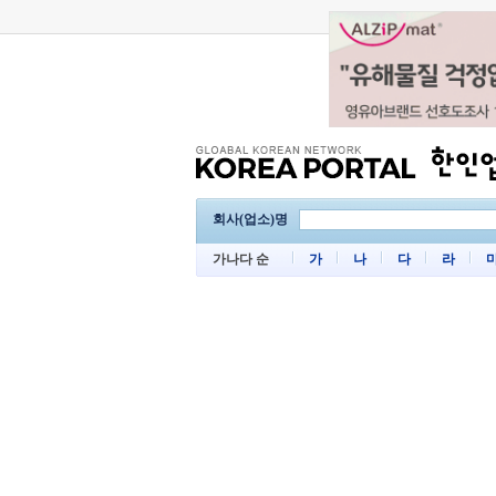
회사(업소)명
가나다 순
가
나
다
라