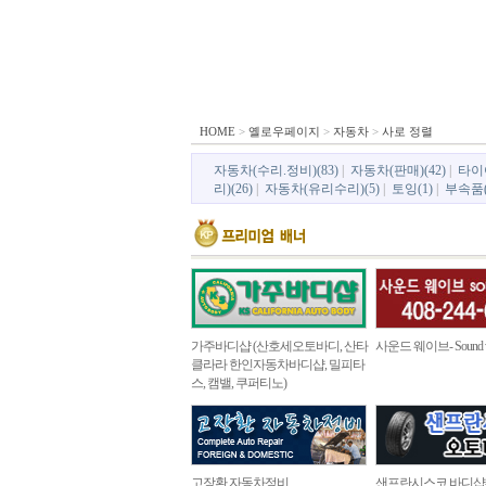
HOME
>
옐로우페이지
>
자동차
>
사로 정렬
자동차(수리.정비)(83)
|
자동차(판매)(42)
|
타이어
리)(26)
|
자동차(유리수리)(5)
|
토잉(1)
|
부속품(
가주바디샵 (산호세오토바디, 산타
사운드 웨이브- Sound w
클라라 한인자동차바디샵, 밀피타
스, 캠밸, 쿠퍼티노)
고장환 자동차정비
샌프란시스코 바디샵- 