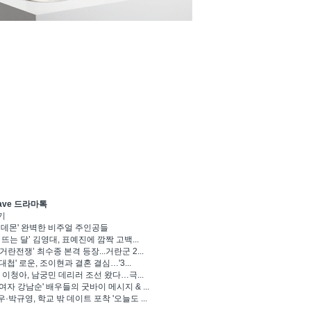
ave 드라마톡
기
 데몬' 완벽한 비주얼 주인공들
 뜨는 달’ 김영대, 표예진에 깜짝 고백...
거란전쟁’ 최수종 본격 등장...거란군 2...
대첩' 로운, 조이현과 결혼 결심…'3...
' 이청아, 남궁민 데리러 조선 왔다…극...
여자 강남순' 배우들의 굿바이 메시지 & ...
·박규영, 학교 밖 데이트 포착 '오늘도 ...