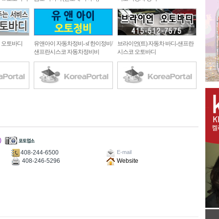
 오토바디
유앤아이 자동차정비- sf 한이정비/
브라이언(트) 자동차 바디-샌프란
샌프란시스코 자동차정비비
시스코 오토바디
)
408-244-6500
E-mail
408-246-5296
Website