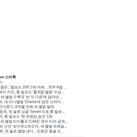
ve 스타톡
기
'골든', '빌보드 200' 2위 데뷔…첫주 K팝 ...
이 키즈, 美 빌보드 '톱 K팝 앨범' 수상...
 새 앨범 수록곡 '번 잇 다운'에 담아낸 ...
, 새 미니앨범 'Drama'에 담은 드라마...
사춘기, 8개월 만에 새 앨범 발매
 정국, 첫 솔로 싱글 'Seven'으로 美 빌보...
, 美 빌보드 '핫 트렌딩 송즈' 1위
Y, 새 앨범 타이틀곡 'CAKE' 뮤비 티저 공개...
브 신인' 보이넥스트도어, 새 앨범 트레일...
 뷔, 첫 솔로 앨범 낸다…민희진 총괄 프...