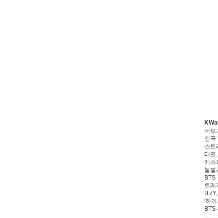
KWa
더보
정국 
스트레
태연,
에스파
볼빨간
BTS
트레저
ITZ
'하이
BTS