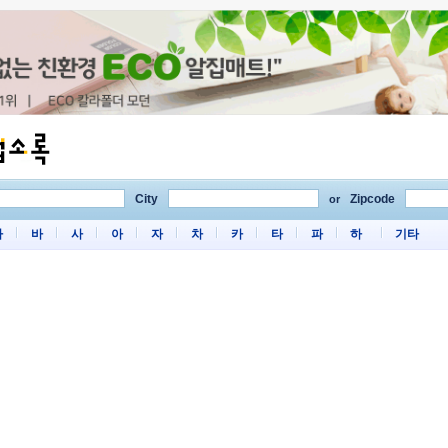
City
Zipcode
or
마
바
사
아
자
차
카
타
파
하
기타