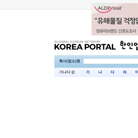
회사(업소)명
가나다 순
가
나
다
라