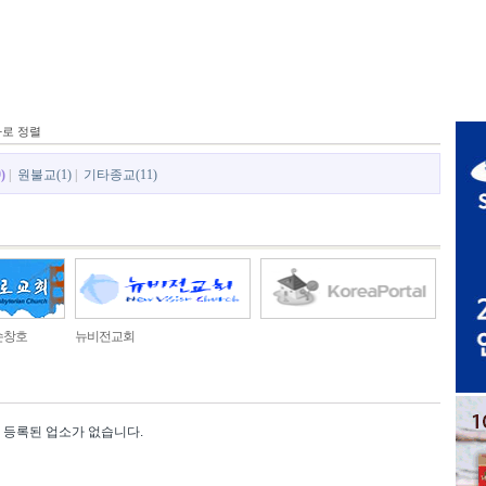
사로 정렬
)
|
원불교(1)
|
기타종교(11)
손창호
뉴비전교회
등록된 업소가 없습니다.