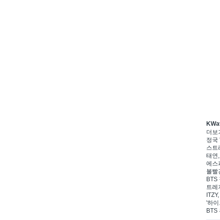
KWa
더보
정국 
스트레
태연,
에스파
볼빨간
BTS
트레저
ITZ
'하이
BTS