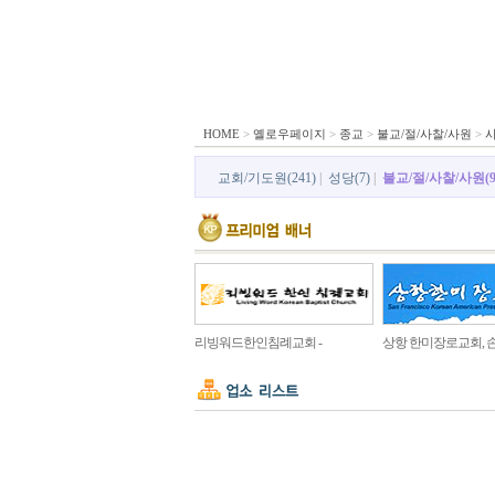
HOME
>
옐로우페이지
>
종교
>
불교/절/사찰/사원
>
교회/기도원(241)
|
성당(7)
|
불교/절/사찰/사원(9
리빙워드한인침례교회 -
상항 한미장로교회, 