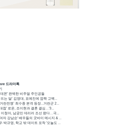
ave 드라마톡
기
 데몬' 완벽한 비주얼 주인공들
 뜨는 달’ 김영대, 표예진에 깜짝 고백...
거란전쟁’ 최수종 본격 등장...거란군 2...
대첩' 로운, 조이현과 결혼 결심…'3...
' 이청아, 남궁민 데리러 조선 왔다…극...
여자 강남순' 배우들의 굿바이 메시지 & ...
·박규영, 학교 밖 데이트 포착 '오늘도 ...