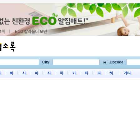
City
Zipcode
or
마
바
사
아
자
차
카
타
파
하
기타