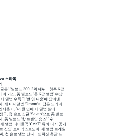
ve 스타톡
기
'골든', '빌보드 200' 2위 데뷔…첫주 K팝 ...
이 키즈, 美 빌보드 '톱 K팝 앨범' 수상...
 새 앨범 수록곡 '번 잇 다운'에 담아낸 ...
, 새 미니앨범 'Drama'에 담은 드라마...
사춘기, 8개월 만에 새 앨범 발매
 정국, 첫 솔로 싱글 'Seven'으로 美 빌보...
, 美 빌보드 '핫 트렌딩 송즈' 1위
Y, 새 앨범 타이틀곡 'CAKE' 뮤비 티저 공개...
브 신인' 보이넥스트도어, 새 앨범 트레일...
 뷔, 첫 솔로 앨범 낸다…민희진 총괄 프...