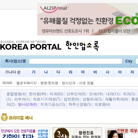
회사(업소)명
City
가나다 순
가
나
다
라
마
바
사
아
자
HOME
>
옐로우페이지
>
병원/한의원
>
방사선과
>
아로 정렬
종합병원(4)
|
한의원(99)
|
치과(82)
|
산부인과(8)
|
안과(19)
|
내과(11)
|
외과(5)
|
(1)
|
피부과(1)
|
의료기구/재료(7)
|
암전문(0)
|
성형외과(5)
|
재활의학과(0)
|
통증
의(2)
|
방사선과(0)
|
치과기공소(13)
|
척추신경원(5)
|
의료원(4)