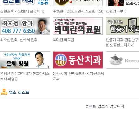
김한일 치과(산호세 교정치과)
주행한의원(샌프란시스코 한의원)
진현경피부과
최호선 안과 - 산호세 안과
박미란 의료원
한홍기 치과-건강한구
란/오클랜드치치과
은혜병원 이교덕내과-샌프란시스
동산 치과- 산타클라라 치과/산호세
코 내과병원
치과
등록된 업소가 없습니다.