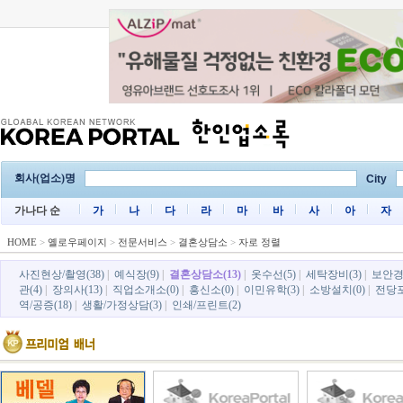
회사(업소)명
City
가나다 순
가
나
다
라
마
바
사
아
자
HOME
>
옐로우페이지
>
전문서비스
>
결혼상담소
>
자로 정렬
사진현상/촬영(38)
|
예식장(9)
|
결혼상담소(13)
|
옷수선(5)
|
세탁장비(3)
|
보안경비
관(4)
|
장의사(13)
|
직업소개소(0)
|
흥신소(0)
|
이민유학(3)
|
소방설치(0)
|
전당포
역/공증(18)
|
생활/가정상담(3)
|
인쇄/프린트(2)