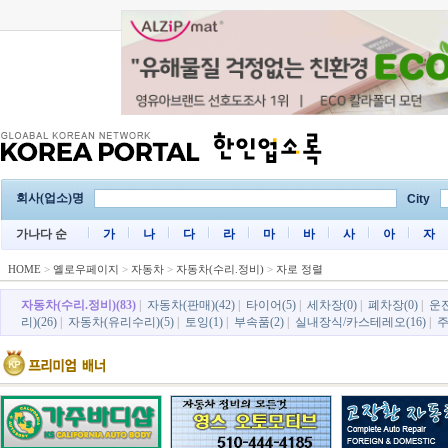
회사(업소)명
City
가나다 순
가
나
다
라
마
바
사
아
자
HOME
>
옐로우페이지
>
자동차
>
자동차(수리.정비)
>
자로 정렬
자동차(수리.정비)(83)
|
자동차(판매)(42)
|
타이어(5)
|
세차장(0)
|
폐차장(0)
|
운전
리)(26)
|
자동차(유리수리)(5)
|
토잉(1)
|
부속품(2)
|
실내장식/카스테레오(16)
|
주