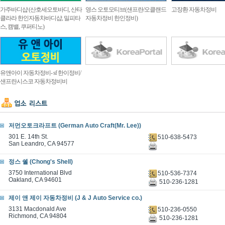
가주바디샵 (산호세오토바디, 산타
영스 오토모티브(샌프란/오클랜드
고장환 자동차정비
클라라 한인자동차바디샵, 밀피타
자동차정비 한인정비)
스, 캠밸, 쿠퍼티노)
유앤아이 자동차정비- sf 한이정비/
샌프란시스코 자동차정비비
저먼오토크라프트 (German Auto Craft(Mr. Lee))
301 E. 14th St.
510-638-5473
San Leandro, CA 94577
정스 쉘 (Chong's Shell)
3750 International Blvd
510-536-7374
Oakland, CA 94601
510-236-1281
제이 앤 제이 자동차정비 (J & J Auto Service co.)
3131 Macdonald Ave
510-236-0550
Richmond, CA 94804
510-236-1281