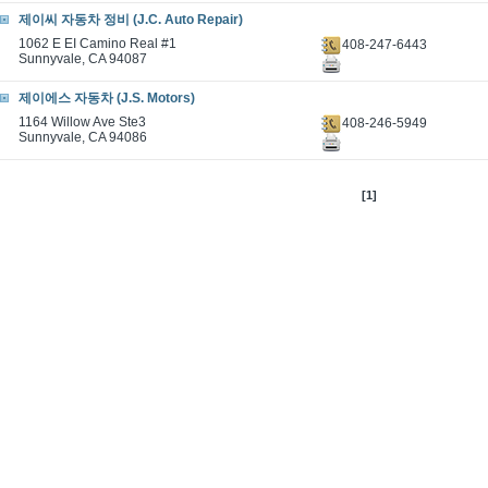
제이씨 자동차 정비 (J.C. Auto Repair)
1062 E EI Camino Real #1
408-247-6443
Sunnyvale, CA 94087
제이에스 자동차 (J.S. Motors)
1164 Willow Ave Ste3
408-246-5949
Sunnyvale, CA 94086
[1]