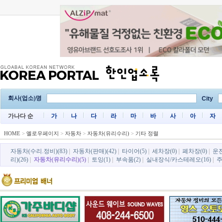
회사(업소)명
City
가나다 순
가
나
다
라
마
바
사
아
자
HOME
>
옐로우페이지
>
자동차
>
자동차(유리수리)
>
기타 정렬
자동차(수리.정비)(83)
|
자동차(판매)(42)
|
타이어(5)
|
세차장(0)
|
폐차장(0)
|
운전
리)(26)
|
자동차(유리수리)(5)
|
토잉(1)
|
부속품(2)
|
실내장식/카스테레오(16)
|
주