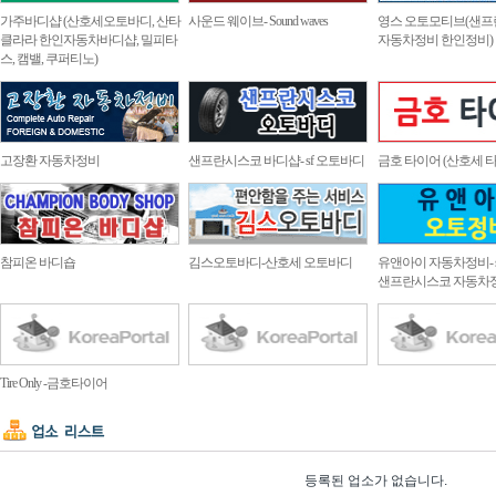
가주바디샵 (산호세오토바디, 산타
사운드 웨이브- Sound waves
영스 오토모티브(샌프
클라라 한인자동차바디샵, 밀피타
자동차정비 한인정비)
스, 캠밸, 쿠퍼티노)
고장환 자동차정비
샌프란시스코 바디샵- sf 오토바디
금호 타이어 (산호세 
참피온 바디숍
김스오토바디-산호세 오토바디
유앤아이 자동차정비- s
샌프란시스코 자동차
Tire Only -금호타이어
등록된 업소가 없습니다.