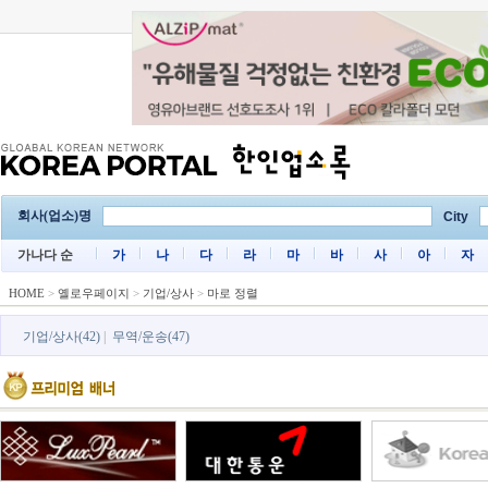
회사(업소)명
City
가나다 순
가
나
다
라
마
바
사
아
자
HOME
>
옐로우페이지
>
기업/상사
>
마로 정렬
기업/상사(42)
|
무역/운송(47)