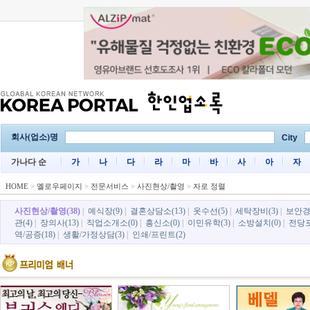
회사(업소)명
City
가나다 순
가
나
다
라
마
바
사
아
자
HOME
>
옐로우페이지
>
전문서비스
>
사진현상/촬영
>
자로 정렬
사진현상/촬영(38)
|
예식장(9)
|
결혼상담소(13)
|
옷수선(5)
|
세탁장비(3)
|
보안경비
관(4)
|
장의사(13)
|
직업소개소(0)
|
흥신소(0)
|
이민유학(3)
|
소방설치(0)
|
전당포
역/공증(18)
|
생활/가정상담(3)
|
인쇄/프린트(2)