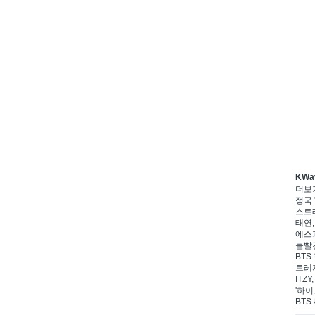
KWa
더보
정국 
스트레
태연,
에스파
볼빨간
BTS
트레저
ITZ
'하이
BTS