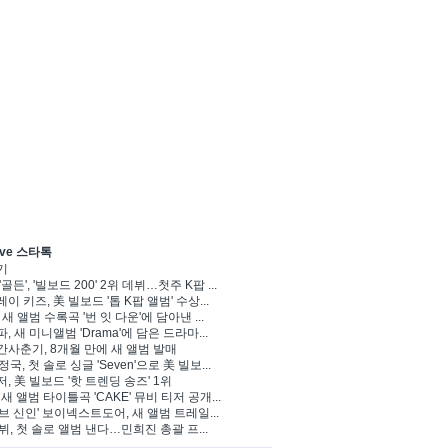
ve 스타톡
기
'골든', '빌보드 200' 2위 데뷔…첫주 K팝 ...
이 키즈, 美 빌보드 '톱 K팝 앨범' 수상...
 새 앨범 수록곡 '번 잇 다운'에 담아낸 ...
, 새 미니앨범 'Drama'에 담은 드라마...
사춘기, 8개월 만에 새 앨범 발매
 정국, 첫 솔로 싱글 'Seven'으로 美 빌보...
, 美 빌보드 '핫 트렌딩 송즈' 1위
Y, 새 앨범 타이틀곡 'CAKE' 뮤비 티저 공개...
브 신인' 보이넥스트도어, 새 앨범 트레일...
 뷔, 첫 솔로 앨범 낸다…민희진 총괄 프...