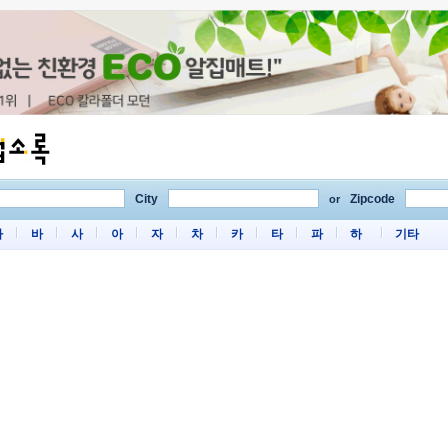
City
Zipcode
or
마
바
사
아
자
차
카
타
파
하
기타