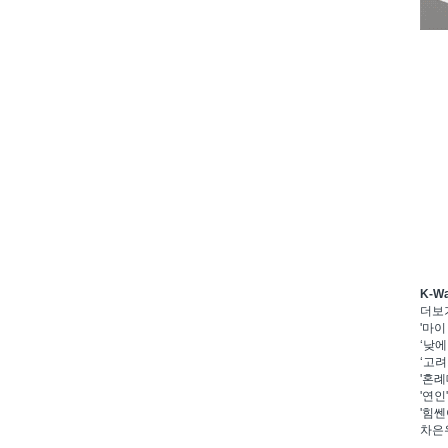
K-W
더보
'마이
‘낮에
‘고려
'혼례
'연인
'힘쎈
차은우