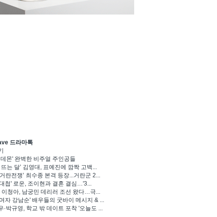
ave 드라마톡
기
 데몬' 완벽한 비주얼 주인공들
 뜨는 달’ 김영대, 표예진에 깜짝 고백...
거란전쟁’ 최수종 본격 등장...거란군 2...
대첩' 로운, 조이현과 결혼 결심…'3...
' 이청아, 남궁민 데리러 조선 왔다…극...
여자 강남순' 배우들의 굿바이 메시지 & ...
·박규영, 학교 밖 데이트 포착 '오늘도 ...