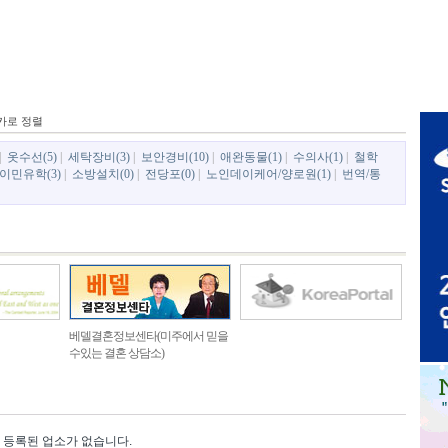
카로 정렬
|
옷수선(5)
|
세탁장비(3)
|
보안경비(10)
|
애완동물(1)
|
수의사(1)
|
철학
이민유학(3)
|
소방설치(0)
|
전당포(0)
|
노인데이케어/양로원(1)
|
번역/통
베델결혼정보센타(미주에서 믿을
수있는 결혼 상담소)
등록된 업소가 없습니다.