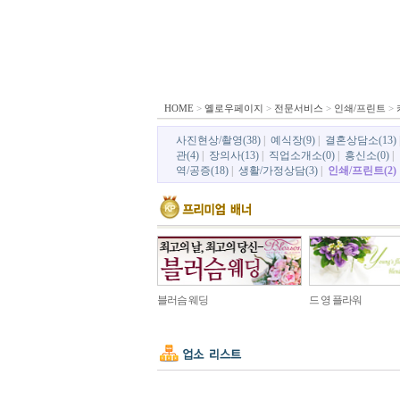
HOME
>
옐로우페이지
>
전문서비스
>
인쇄/프린트
>
사진현상/촬영(38)
|
예식장(9)
|
결혼상담소(13)
관(4)
|
장의사(13)
|
직업소개소(0)
|
흥신소(0)
|
역/공증(18)
|
생활/가정상담(3)
|
인쇄/프린트(2)
블러슴 웨딩
드 영 플라워