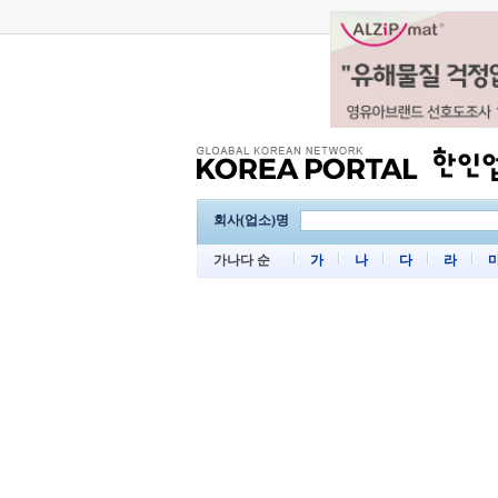
회사(업소)명
가나다 순
가
나
다
라