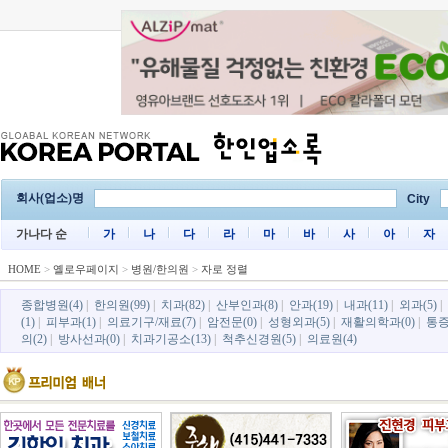
회사(업소)명
City
가나다 순
가
나
다
라
마
바
사
아
자
HOME
>
옐로우페이지
>
병원/한의원
>
자로 정렬
종합병원(4)
|
한의원(99)
|
치과(82)
|
산부인과(8)
|
안과(19)
|
내과(11)
|
외과(5)
|
(1)
|
피부과(1)
|
의료기구/재료(7)
|
암전문(0)
|
성형외과(5)
|
재활의학과(0)
|
통증
의(2)
|
방사선과(0)
|
치과기공소(13)
|
척추신경원(5)
|
의료원(4)