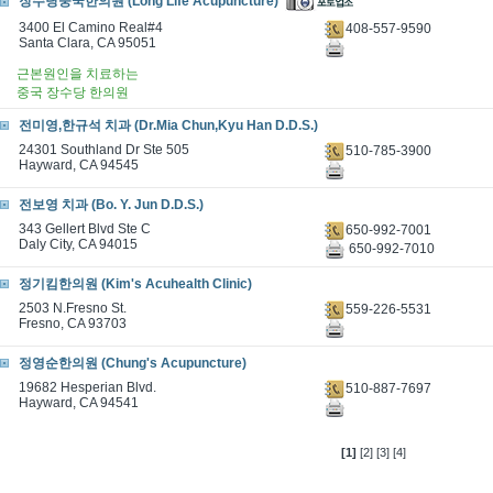
장수당중국한의원 (Long Life Acupuncture)
3400 El Camino Real#4
408-557-9590
Santa Clara, CA 95051
근본원인을 치료하는
중국 장수당 한의원
전미영,한규석 치과 (Dr.Mia Chun,Kyu Han D.D.S.)
24301 Southland Dr Ste 505
510-785-3900
Hayward, CA 94545
전보영 치과 (Bo. Y. Jun D.D.S.)
343 Gellert Blvd Ste C
650-992-7001
Daly City, CA 94015
650-992-7010
정기킴한의원 (Kim's Acuhealth Clinic)
2503 N.Fresno St.
559-226-5531
Fresno, CA 93703
정영순한의원 (Chung's Acupuncture)
19682 Hesperian Blvd.
510-887-7697
Hayward, CA 94541
[1]
[2]
[3]
[4]