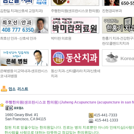
김한일 치과(산호세 교정치과)
주행한의원(샌프란시스코 한의원)
진현경피부과
최호선 안과 - 산호세 안과
박미란 의료원
한홍기 치과-건강한구
란/오클랜드치치과
은혜병원 이교덕내과-샌프란시스
동산 치과- 산타클라라 치과/산호세
코 내과병원
치과
주행한의원(샌프란시스코 한의원) (Juheng Acupuncture (acupuncture in san fra
1660 Geary Blvd. #1
415-441-7333
San Francisco, CA 94115
415-441-1333
참된 치료 믿을수있는 한의원입니다. 진료는 병의 치료뿐만 아니라 인애지심(사랑
한사람을 사랑으로 대하는 따뜻하고 정감있는 한의원입니다.