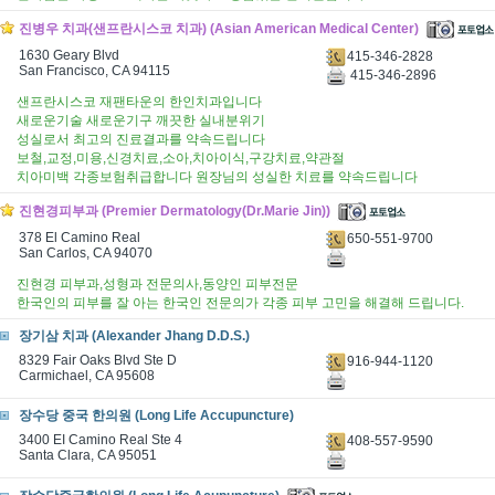
진병우 치과(샌프란시스코 치과) (Asian American Medical Center)
1630 Geary Blvd
415-346-2828
San Francisco, CA 94115
415-346-2896
샌프란시스코 재팬타운의 한인치과입니다
새로운기술 새로운기구 깨끗한 실내분위기
성실로서 최고의 진료결과를 약속드립니다
보철,교정,미용,신경치료,소아,치아이식,구강치료,약관절
치아미백 각종보험취급합니다 원장님의 성실한 치료를 약속드립니다
진현경피부과 (Premier Dermatology(Dr.Marie Jin))
378 El Camino Real
650-551-9700
San Carlos, CA 94070
진현경 피부과,성형과 전문의사,동양인 피부전문
한국인의 피부를 잘 아는 한국인 전문의가 각종 피부 고민을 해결해 드립니다.
장기삼 치과 (Alexander Jhang D.D.S.)
8329 Fair Oaks Blvd Ste D
916-944-1120
Carmichael, CA 95608
장수당 중국 한의원 (Long Life Accupuncture)
3400 EI Camino Real Ste 4
408-557-9590
Santa Clara, CA 95051