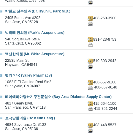
Walnut Creek, CA 94598
박현교 산부인과 (Dr. Hyun K. Park M.D.)
2405 Forest Ave.#202
408-260-3900
San Jose, CA 95128
박희례 한의원 (Park's Acupuncture)
540 Soquel Ave Ste A
831-423-8753
Santa Cruz, CA 95062
백산한의원 (Mt. White Acupuncture)
22535 Main St.
510-303-2942
Hayward, CA 94541
밸리 약국 (Valley Pharmacy)
1082 E EI Camino Real Ste2
408-557-9100
Sunnyvale, CA 94087
408-557-9148
베이에리아당뇨기구전문업소 (Bay Area Diabetes Supply Center)
4827 Geary Blvd.
415-664-1100
San Francisco, CA 94118
415-751-2244
보극당한의원 (Bo Keuk Dang )
4984 Severance Dr. #132
408-448-5537
San Jose, CA 95136