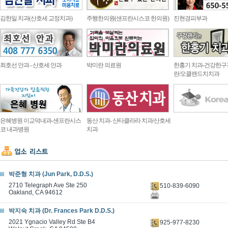
김한일 치과(산호세 교정치과)
주행한의원(샌프란시스코 한의원)
진현경피부과
최호선 안과 - 산호세 안과
박미란 의료원
한홍기 치과-건강한구
란/오클랜드치치과
은혜병원 이교덕내과-샌프란시스
동산 치과- 산타클라라 치과/산호세
코 내과병원
치과
박준형 치과 (Jun Park, D.D.S.)
2710 Telegraph Ave Ste 250
510-839-6090
Oakland, CA 94612
박지숙 치과 (Dr. Frances Park D.D.S.)
2021 Ygnacio Valley Rd Ste B4
925-977-8230