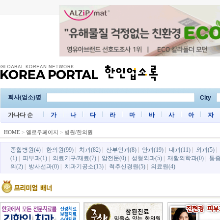
회사(업소)명
City
가나다 순
가
나
다
라
마
바
사
아
자
HOME
>
옐로우페이지
>
병원/한의원
종합병원(4)
|
한의원(99)
|
치과(82)
|
산부인과(8)
|
안과(19)
|
내과(11)
|
외과(5)
|
(1)
|
피부과(1)
|
의료기구/재료(7)
|
암전문(0)
|
성형외과(5)
|
재활의학과(0)
|
통증
의(2)
|
방사선과(0)
|
치과기공소(13)
|
척추신경원(5)
|
의료원(4)