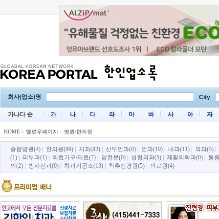
회사(업소)명
City
가나다 순
가
나
다
라
마
바
사
아
자
HOME
>
옐로우페이지
>
병원/한의원
종합병원(4)
|
한의원(99)
|
치과(82)
|
산부인과(8)
|
안과(19)
|
내과(11)
|
외과(5)
|
(1)
|
피부과(1)
|
의료기구/재료(7)
|
암전문(0)
|
성형외과(5)
|
재활의학과(0)
|
통증
의(2)
|
방사선과(0)
|
치과기공소(13)
|
척추신경원(5)
|
의료원(4)