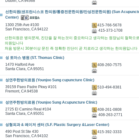
Dublin, CA 94568
선한의원(샌프란시스코 한의원/통증전문한의원/만성전문한의원) (Sun Acupuncture
Center)
1300 25th Ave #100
415-766-5678
San Francisco, CA 94122
415-373-1708
선한의원은 병의문제, 진단을 잘 하는것이 중요하다고 생각하는 원장님의 철학으로
의원입니다
처음 방문시 30분이상 문진 즉 정확한 진단이 곧 치료라고 생각하는 한의원입니다
성 토마스 병원 (ST. Thomas Clinic)
1470 Halford Ave
408-260-7575
Santa Clara, CA 95051
성연주한방의료원 (Younjoo Sung cupuncture Clinic)
39159 Paeo Padre Pkwy #101
510-494-8381
Fremont, CA 94538
성연주한방의료원 (Younjoo Sung Acupuncture Clinic)
2725 El Camino Real #104
408-261-0808
Santa Clara, CA 95051
408-263-2771
성형외과 & 레이저 센터 (S.F. Plastic Surgery &Laser Center)
490 Post St Ste 430
415-392-3333
San Francisco, CA 94102