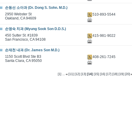
손동선 소아과 (Dr. Dong S. Sohn. M.D.)
2950 Webster St
510-893-5544
Oakland, CA 94609
손명숙 치과 (Myung Sook Son D.D.S.)
450 Sutter St. #1839
415-981-9022
San Francisco, CA 94108
손재천 내과 (Dr. James Son M.D.)
1150 Scott Blvd Ste B3
408-261-7245
Santa Clara, CA 95050
...
[1]
[11]
[12]
[13]
[14]
[15]
[16]
[17]
[18]
[19]
[20]