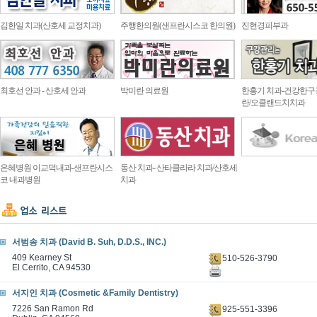
김한일 치과(산호세 교정치과)
주행한의원(샌프란시스코 한의원)
진현경피부과
최호선 안과 - 산호세 안과
박미란 의료원
한홍기 치과-건강한구
란/오클랜드치치과
은혜병원 이교덕내과-샌프란시스
동산 치과- 산타클라라 치과/산호세
코 내과병원
치과
서범송 치과 (David B. Suh, D.D.S., INC.)
409 Kearney St
510-526-3790
El Cerrito, CA 94530
서지인 치과 (Cosmetic &Family Dentistry)
7226 San Ramon Rd
925-551-3396