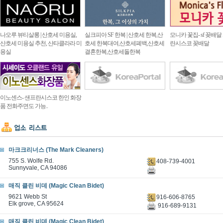
나오루 뷰티살롱 | 산호세 미용실,
실크피아 SF 한복 | 산호세 한복,산
모니카 꽃집- sf 꽂배달
산호세 미용실 추천, 산타클라라 미
호세 한복대여,산호세폐백,산호세
란시스코 꽂배달
용실
결혼한복,산호세돌한복
이노센스- 샌프란시스코 한인 화장
품 전화주면도 가능..
마크크리너스 (The Mark Cleaners)
755 S. Wolfe Rd.
408-739-4001
Sunnyvale, CA 94086
매직 클린 비데 (Magic Clean Bidet)
9621 Webb St
916-606-8765
Elk grove, CA 95624
916-689-9131
매직 클린 비데 (Magic Clean Bidet)