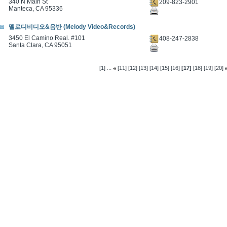
340 N Main St
209-823-2901
Manteca, CA 95336
멜로디비디오&음반 (Melody Video&Records)
3450 El Camino Real. #101
408-247-2838
Santa Clara, CA 95051
...
[1]
[11]
[12]
[13]
[14]
[15]
[16]
[17]
[18]
[19]
[20]