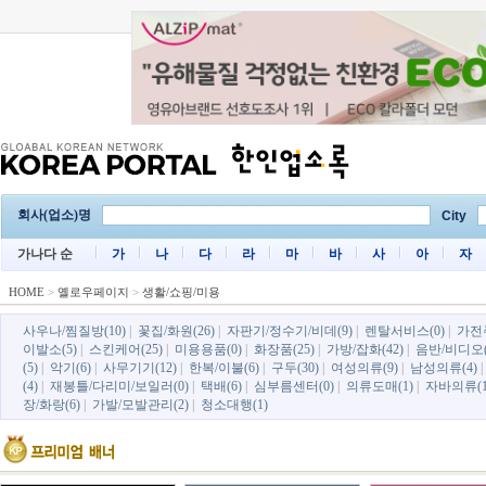
회사(업소)명
City
가나다 순
가
나
다
라
마
바
사
아
자
HOME
>
옐로우페이지
>
생활/쇼핑/미용
사우나/찜질방(10)
|
꽃집/화원(26)
|
자판기/정수기/비데(9)
|
렌탈서비스(0)
|
가전
이발소(5)
|
스킨케어(25)
|
미용용품(0)
|
화장품(25)
|
가방/잡화(42)
|
음반/비디오(
(5)
|
악기(6)
|
사무기기(12)
|
한복/이불(6)
|
구두(30)
|
여성의류(9)
|
남성의류(4)
(4)
|
재봉틀/다리미/보일러(0)
|
택배(6)
|
심부름센터(0)
|
의류도매(1)
|
자바의류(1
장/화랑(6)
|
가발/모발관리(2)
|
청소대행(1)