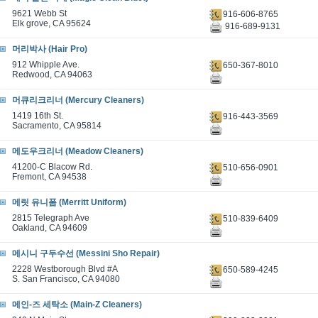
9621 Webb St
916-606-8765
Elk grove, CA 95624
916-689-9131
머리박사 (Hair Pro)
912 Whipple Ave.
650-367-8010
Redwood, CA 94063
머큐리크리너 (Mercury Cleaners)
1419 16th St.
916-443-3569
Sacramento, CA 95814
메도우크리너 (Meadow Cleaners)
41200-C Blacow Rd.
510-656-0901
Fremont, CA 94538
메릿 유니폼 (Merritt Uniform)
2815 Telegraph Ave
510-839-6409
Oakland, CA 94609
메시니 구두수선 (Messini Sho Repair)
2228 Westborough Blvd #A
650-589-4245
S. San Francisco, CA 94080
메인-즈 세탁소 (Main-Z Cleaners)