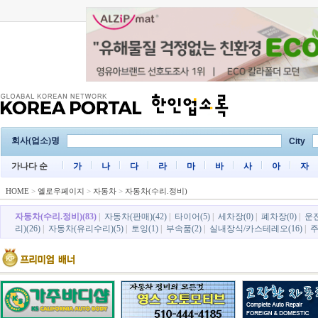
회사(업소)명
City
가나다 순
가
나
다
라
마
바
사
아
자
HOME
>
옐로우페이지
>
자동차
>
자동차(수리.정비)
자동차(수리.정비)(83)
|
자동차(판매)(42)
|
타이어(5)
|
세차장(0)
|
폐차장(0)
|
운전
리)(26)
|
자동차(유리수리)(5)
|
토잉(1)
|
부속품(2)
|
실내장식/카스테레오(16)
|
주