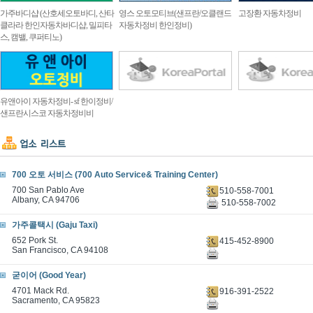
가주바디샵 (산호세오토바디, 산타
영스 오토모티브(샌프란/오클랜드
고장환 자동차정비
클라라 한인자동차바디샵, 밀피타
자동차정비 한인정비)
스, 캠밸, 쿠퍼티노)
유앤아이 자동차정비- sf 한이정비/
샌프란시스코 자동차정비비
700 오토 서비스 (700 Auto Service& Training Center)
700 San Pablo Ave
510-558-7001
Albany, CA 94706
510-558-7002
가주콜택시 (Gaju Taxi)
652 Pork St.
415-452-8900
San Francisco, CA 94108
굳이어 (Good Year)
4701 Mack Rd.
916-391-2522
Sacramento, CA 95823