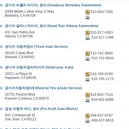
굳이어 버클리 타이어, 정비 (Goodyear Berkeley Automotive)
2099 Martin Luther King Jr Way
510-843-7200
Berkeley, CA 94704
굳이어 알바니 타이어, 정비 (Good Tear Albany Automotive)
431 San Pablo Ave
510-527-4363
Albany, CA 94706
510-527-1396
굳이어 자동차정비 (Tire& Auto Service)
39165 Cedar Blvd
510-742-9800
Newark, CA 94560
510-742-8044
굳이어 자동차정비/타이어 (Good year Auto)
1022 La Playa Dr.
510-785-8760
Hayward, CA 94545
510-785-1273
굳이어자동차정비Ⅱ (Rancho Tire &Auto Service)
10751 Folsom Blvd
916-852-7314
Rancho Cordova, CA 95670
916-852-6386
금성 자동차 바디, 정비 (Pro Kraft Auto Works)
931 Commercial St
408-437-8787
San Jose, CA 95112
408-437-8816