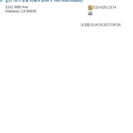
김스 76가 오토 리페어 (Kim's 76th Auto Repair)
3101 98th Ave
510-635-2374
Oakland, CA 94605
[1]
[2]
[3]
[4]
[5]
[6]
[7]
[8]
[9]