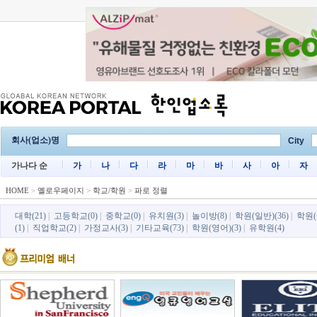
회사(업소)명
City
가나다 순
가
나
다
라
마
바
사
아
자
HOME
>
옐로우페이지
>
학교/학원
>
파로 정렬
대학(21)
|
고등학교(0)
|
중학교(0)
|
유치원(3)
|
놀이방(8)
|
학원(일반)(36)
|
학원(
(1)
|
직업학교(2)
|
가정교사(3)
|
기타교육(73)
|
학원(영어)(3)
|
유학원(4)