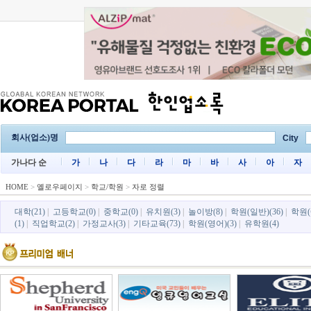
회사(업소)명
City
가나다 순
가
나
다
라
마
바
사
아
자
HOME
>
옐로우페이지
>
학교/학원
>
자로 정렬
대학(21)
|
고등학교(0)
|
중학교(0)
|
유치원(3)
|
놀이방(8)
|
학원(일반)(36)
|
학원(
(1)
|
직업학교(2)
|
가정교사(3)
|
기타교육(73)
|
학원(영어)(3)
|
유학원(4)