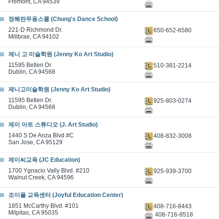
Fremont, CA 94539
정혜란무용스쿨 (Chung's Dance School)
221-D Richmond Dr.
650-652-6580
Millbrae, CA 94102
제니 고 미술학원 (Jenny Ko Art Studio)
11595 Betlen Dr.
510-381-2214
Dublin, CA 94568
제니고미술학원 (Jenny Ko Art Studio)
11595 Betlen Dr.
925-803-0274
Dublin, CA 94568
제이 아트 스튜디오 (J. Art Studio)
1440 S De Anza Blvd #C
408-832-3008
San Jose, CA 95129
제이씨교육 (JC Education)
1700 Ygnacio Vally Blvd. #210
925-939-3700
Walnut Creek, CA 94596
조이플 교육센터 (Joyful Education Center)
1851 McCarthy Blvd. #101
408-716-8443
Milpitas, CA 95035
408-716-8518