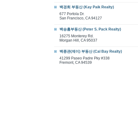
백경희 부동산 (Kay Paik Realty)
677 Portola Dr.
San Francisco, CA 94127
백승흠부동산 (Peter S. Pack Realty)
16275 Monterey Rd.
Morgan Hill, CA 95037
백종관(제이) 부동산 (Cal Bay Realty)
41299 Paseo Padre Pky #338
Fremont, CA 94539