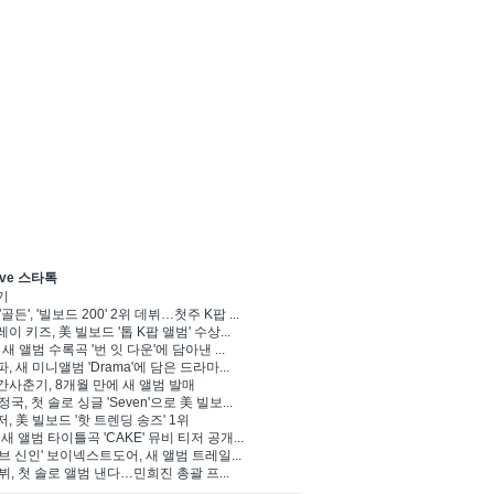
ve 스타톡
기
'골든', '빌보드 200' 2위 데뷔…첫주 K팝 ...
이 키즈, 美 빌보드 '톱 K팝 앨범' 수상...
 새 앨범 수록곡 '번 잇 다운'에 담아낸 ...
, 새 미니앨범 'Drama'에 담은 드라마...
사춘기, 8개월 만에 새 앨범 발매
 정국, 첫 솔로 싱글 'Seven'으로 美 빌보...
, 美 빌보드 '핫 트렌딩 송즈' 1위
Y, 새 앨범 타이틀곡 'CAKE' 뮤비 티저 공개...
브 신인' 보이넥스트도어, 새 앨범 트레일...
 뷔, 첫 솔로 앨범 낸다…민희진 총괄 프...