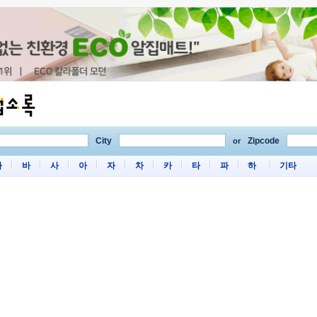
City
Zipcode
or
마
바
사
아
자
차
카
타
파
하
기타