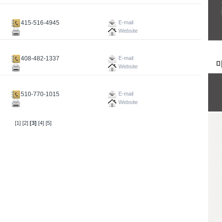
415-516-4945
E-mail
Website
408-482-1337
E-mail
Website
510-770-1015
E-mail
Website
[1]
[2]
[3]
[4]
[5]