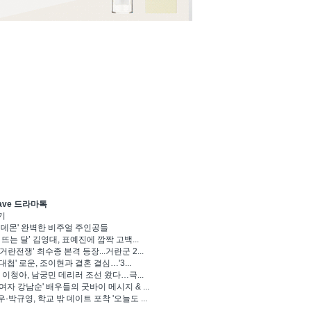
ave 드라마톡
기
 데몬' 완벽한 비주얼 주인공들
 뜨는 달’ 김영대, 표예진에 깜짝 고백...
거란전쟁’ 최수종 본격 등장...거란군 2...
대첩' 로운, 조이현과 결혼 결심…'3...
' 이청아, 남궁민 데리러 조선 왔다…극...
여자 강남순' 배우들의 굿바이 메시지 & ...
·박규영, 학교 밖 데이트 포착 '오늘도 ...