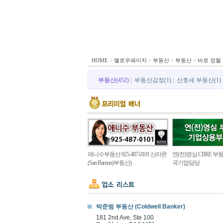
HOME
>
옐로우페이지
>
부동산
>
부동산
>
바로 정렬
부동산(452)
|
부동산감정(1)
|
산호세 부동산(1)
애니수부동산 925-487-0101 산라몬
연(전)영심 CBRE 부동
(San Ramon)부동산)
국기업담당
박준범 부동산 (Coldwell Banker)
181 2nd Ave, Ste 100