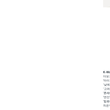
K-W
더보
'마이
‘낮에
‘고려
'혼례
'연인
'힘쎈
차은우