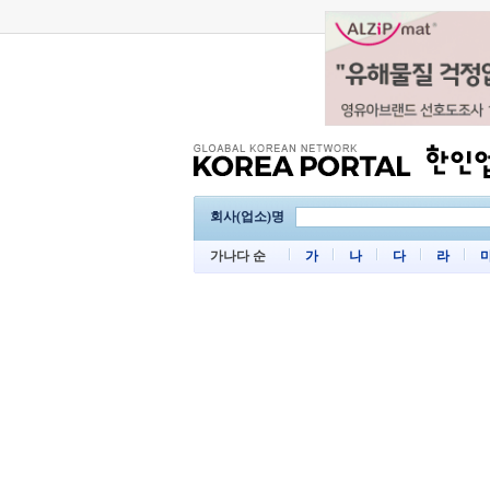
회사(업소)명
가나다 순
가
나
다
라