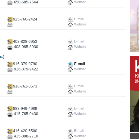
650-685-7644
Website
925-766-2424
E-mail
Website
408-828-6953
E-mail
408-985-8930
Website
c.)
916-379-9790
E-mail
916-379-9422
Website
916-761-3673
E-mail
Website
888-949-4989
E-mail
415-765-0430
Website
415-420-5500
E-mail
415-898-2710
Website