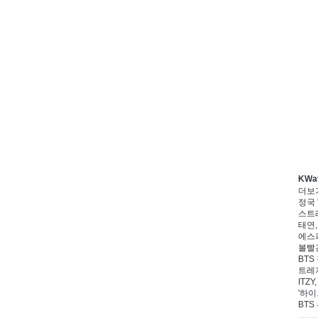
KWa
더보
정국 
스트레
태연,
에스파
볼빨간
BTS
트레저
ITZ
'하이
BTS