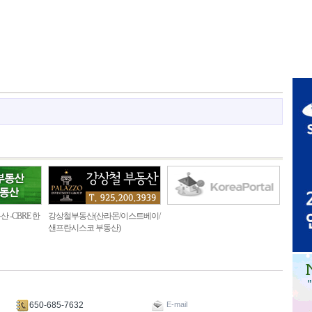
산 -CBRE 한
강상철부동산(산라몬/이스트베이/
샌프란시스코 부동산)
650-685-7632
E-mail