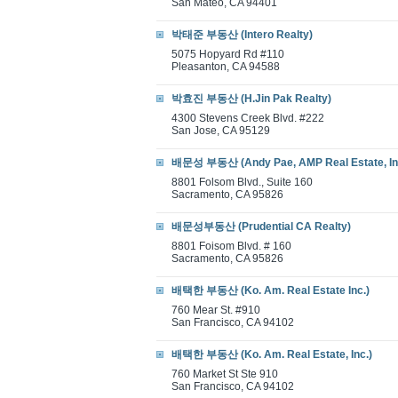
San Mateo, CA 94401
박태준 부동산 (Intero Realty)
5075 Hopyard Rd #110
Pleasanton, CA 94588
박효진 부동산 (H.Jin Pak Realty)
4300 Stevens Creek Blvd. #222
San Jose, CA 95129
배문성 부동산 (Andy Pae, AMP Real Estate, In
8801 Folsom Blvd., Suite 160
Sacramento, CA 95826
배문성부동산 (Prudential CA Realty)
8801 Foisom Blvd. # 160
Sacramento, CA 95826
배택한 부동산 (Ko. Am. Real Estate Inc.)
760 Mear St. #910
San Francisco, CA 94102
배택한 부동산 (Ko. Am. Real Estate, Inc.)
760 Market St Ste 910
San Francisco, CA 94102