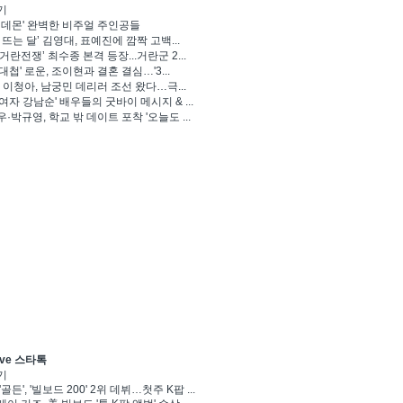
기
 데몬' 완벽한 비주얼 주인공들
 뜨는 달’ 김영대, 표예진에 깜짝 고백...
거란전쟁’ 최수종 본격 등장...거란군 2...
대첩' 로운, 조이현과 결혼 결심…'3...
' 이청아, 남궁민 데리러 조선 왔다…극...
여자 강남순' 배우들의 굿바이 메시지 & ...
·박규영, 학교 밖 데이트 포착 '오늘도 ...
ve 스타톡
기
'골든', '빌보드 200' 2위 데뷔…첫주 K팝 ...