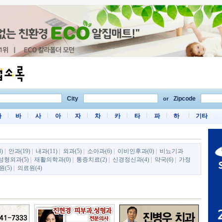
City
Zipcode
or
마
바
사
아
자
차
카
타
파
하
기타
)
|
안과(19)
|
내과(11)
|
외과(5)
|
소아과(6)
|
이비인후과(0)
|
비뇨기과
성형외과(5)
|
재활의학과(0)
|
통증치료(2)
|
신경정신과(4)
|
약국(6)
|
가정
(5)
|
의료원(4)