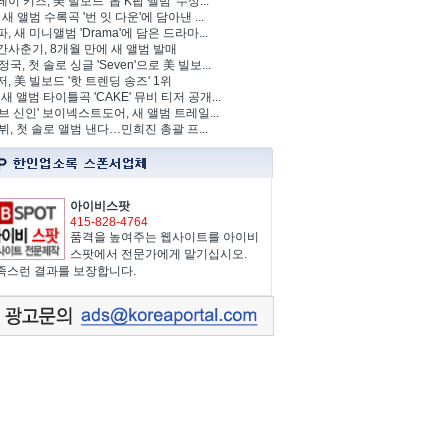
이 키즈, 美 빌보드 '톱 K팝 앨범' 수상...
 새 앨범 수록곡 '번 잇 다운'에 담아낸 ...
, 새 미니앨범 'Drama'에 담은 드라마...
사춘기, 8개월 만에 새 앨범 발매
 정국, 첫 솔로 싱글 'Seven'으로 美 빌보...
, 美 빌보드 '핫 트렌딩 송즈' 1위
Y, 새 앨범 타이틀곡 'CAKE' 뮤비 티저 공개...
브 신인' 보이넥스트도어, 새 앨범 트레일...
 뷔, 첫 솔로 앨범 낸다…민희진 총괄 프...
아이비스팟
415-828-4764
품격을 높여주는 웹사이트를 아이비
스팟에서 전문가에게 맡기십시오.
족스런 결과를 보장합니다.