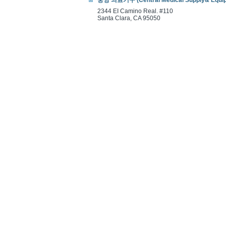
중앙 의료기구 (Central Medical Supply& Equi
2344 EI Camino Real. #110
Santa Clara, CA 95050