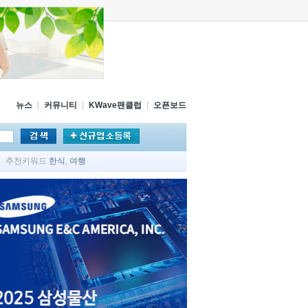
뉴스
|
커뮤니티
|
KWave팬클럽
|
오픈보드
추천키워드
한식
,
여행