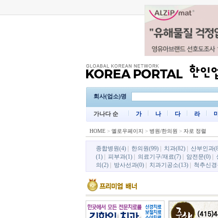
회사(업소)명
가나다 순
가
나
다
라
HOME
>
옐로우페이지
>
병원/한의원
>
자로 정렬
종합병원(4)
|
한의원(99)
|
치과(82)
|
산부인과(8
(1)
|
피부과(1)
|
의료기구/재료(7)
|
암전문(0)
|
의(2)
|
방사선과(0)
|
치과기공소(13)
|
척추신경원