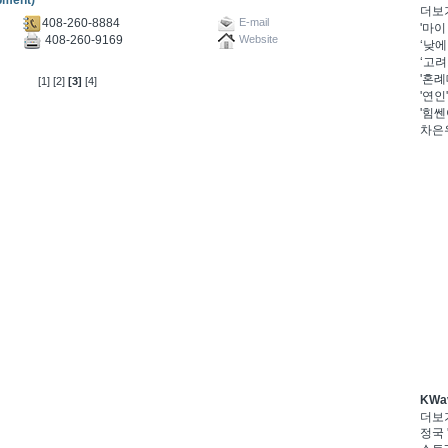
pment)
더보
408-260-8884
E-mail
'마이
408-260-9169
Website
‘낮에
‘고려
'혼례
[1]
[2]
[3]
[4]
'연인
'힘쎈
차은우
KWa
더보
정국 