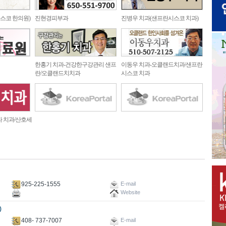
스코 한의원)
진현경피부과
진병우 치과(샌프란시스코 치과)
한홍기 치과-건강한구강관리 샌프
이동우 치과-오클랜드치과/샌프란
란/오클랜드치치과
시스코 치과
라 치과/산호세
925-225-1555
E-mail
Website
)
408- 737-7007
E-mail