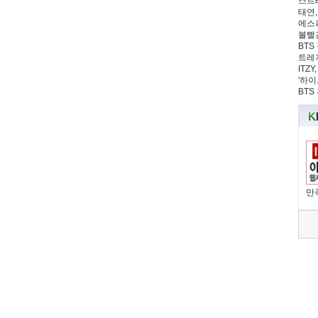
스트레
태연,
에스파
볼빨간
BTS
트레저
ITZ
'하이
BTS
만