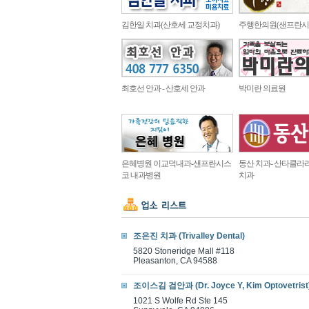
김한일 치과(산호세 교정치과)
주행한의원(샌프란시
최호선 안과 - 산호세 안과
박미란 의료원
은혜병원 이교덕내과-샌프란시스
동산 치과- 산타클라
코 내과병원
치과
조은진 치과 (Trivalley Dental)
5820 Stoneridge Mall #118
Pleasanton, CA 94588
조이스김 검안과 (Dr. Joyce Y, Kim Optovetrist
1021 S Wolfe Rd Ste 145