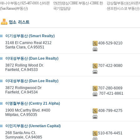
애니수부동산 925-487-0101 산라몬
연(전)영심 CBRE 부동산 -CBRE 한
강상철부동산(산라몬/
(San Ramon)부동산)
국기업담당
샌프란시스코 부동산)
이기성부동산 (Smart Realty)
3148 El Camino Real #212
408-529-9210
Santa Clara, CA 95051
이대성부동산 (Dan Lee Realty)
3872 Rolling Wood Dr.
707-422-9080
Fairtield, CA 94533
이대성부동산 (Dan Lee Realty)
3872 Rollingwood Dr
707-280-6069
Fairfield, CA 94534
707-421-8861
이명철부동산 (Centry 21 Alpha)
1900 McCarthy Blvd. #400
408-799-4275
Milpitas, CA 95035
이민지부동산 (Uenetian Capital)
268 Santa Anu Ct.
510-676-4451
Sunnyvale, CA 94085