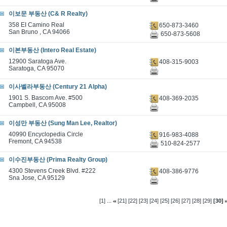
이보문 부동산 (C& R Realty)
358 EI Camino Real
650-873-3460
San Bruno , CA 94066
650-873-5608
이본부동산 (Intero Real Estate)
12900 Saratoga Ave.
408-315-9003
Saratoga, CA 95070
이사벨라부동산 (Century 21 Alpha)
1901 S. Bascom Ave. #500
408-369-2035
Campbell, CA 95008
이성만 부동산 (Sung Man Lee, Realtor)
40990 Encyclopedia Circle
916-983-4088
Fremont, CA 94538
510-824-2577
이수진부동산 (Prima Realty Group)
4300 Stevens Creek Blvd. #222
408-386-9776
Sna Jose, CA 95129
...
[1]
[21]
[22]
[23]
[24]
[25]
[26]
[27]
[28]
[29]
[30]