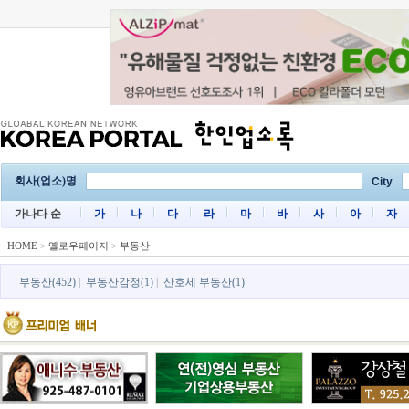
회사(업소)명
City
가나다 순
가
나
다
라
마
바
사
아
자
HOME
>
옐로우페이지
>
부동산
부동산(452)
|
부동산감정(1)
|
산호세 부동산(1)