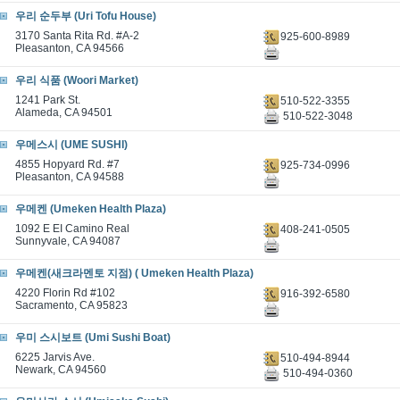
우리 순두부 (Uri Tofu House)
3170 Santa Rita Rd. #A-2
925-600-8989
Pleasanton, CA 94566
우리 식품 (Woori Market)
1241 Park St.
510-522-3355
Alameda, CA 94501
510-522-3048
우메스시 (UME SUSHI)
4855 Hopyard Rd. #7
925-734-0996
Pleasanton, CA 94588
우메켄 (Umeken Health Plaza)
1092 E EI Camino Real
408-241-0505
Sunnyvale, CA 94087
우메켄(새크라멘토 지점) ( Umeken Health Plaza)
4220 Florin Rd #102
916-392-6580
Sacramento, CA 95823
우미 스시보트 (Umi Sushi Boat)
6225 Jarvis Ave.
510-494-8944
Newark, CA 94560
510-494-0360