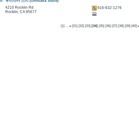
우미사카 스시 (Umisaka Sushi)
4210 Rocklin Rd
916-632-1276
Rocklin, CA 95677
...
[1]
[31]
[32]
[33]
[34]
[35]
[36]
[37]
[38]
[39]
[40]