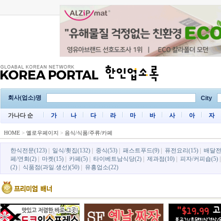
회사(업소)명
City
가나다 순
가
나
다
라
마
바
사
아
자
HOME
>
옐로우페이지
>
음식/식품/주류/카페
한식전문(123)
|
일식/횟집(132)
|
중식(53)
|
패스트푸드(9)
|
퓨전요리(15)
|
배달전
페/연회(2)
|
마켓(15)
|
카페(5)
|
타이베트남식당(2)
|
제과점(10)
|
피자/커피숍(5)
(2)
|
식품점(과일.생선)(50)
|
유흥업소(22)