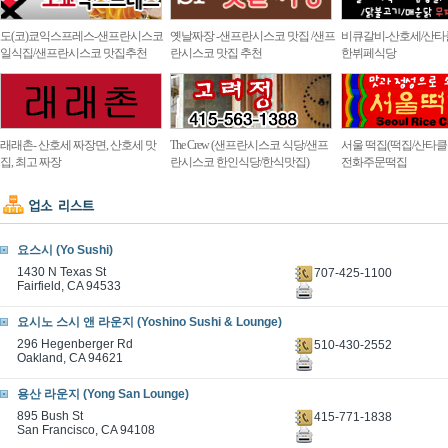
도(코)쿄익스프레스-샌프란시스코
옛날짜장 -샌프란시스코 맛집 /샌프
비큐갈비-산호세/산타
일식집/샌프란시스코 맛집추천
란시스코 맛집 추천
한뷔페식당
래래촌- 산호세 짜장면, 산호세 맛
The Crew (샌프란시스코 식당/샌프
서울 떡집(떡집/산타클라
집, 최고 짜장
란시스코 한인식당/한식맛집)
전화주문떡집
요스시 (Yo Sushi)
1430 N Texas St
707-425-1100
Fairfield, CA 94533
요시노 스시 앤 라운지 (Yoshino Sushi & Lounge)
296 Hegenberger Rd
510-430-2552
Oakland, CA 94621
용산 라운지 (Yong San Lounge)
895 Bush St
415-771-1838
San Francisco, CA 94108